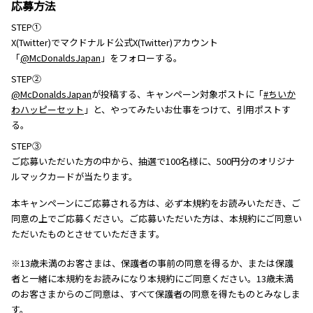
応募方法
STEP①
X(Twitter)でマクドナルド公式X(Twitter)アカウント
「
@McDonaldsJapan
」をフォローする。
STEP②
@McDonaldsJapan
が投稿する、キャンペーン対象ポストに「
#ちいか
わハッピーセット
」と、やってみたいお仕事をつけて、引用ポストす
る。
STEP③
ご応募いただいた方の中から、抽選で100名様に、500円分のオリジナ
ルマックカードが当たります。
本キャンペーンにご応募される方は、必ず本規約をお読みいただき、ご
同意の上でご応募ください。ご応募いただいた方は、本規約にご同意い
ただいたものとさせていただきます。
※13歳未満のお客さまは、保護者の事前の同意を得るか、または保護
者と一緒に本規約をお読みになり本規約にご同意ください。13歳未満
のお客さまからのご同意は、すべて保護者の同意を得たものとみなしま
す。