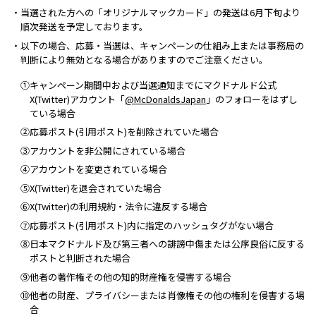
・当選された方への「オリジナルマックカード」の発送は6月下旬より
順次発送を予定しております。
・以下の場合、応募・当選は、キャンペーンの仕組み上または事務局の
判断により無効となる場合がありますのでご注意ください。
①キャンペーン期間中および当選通知までにマクドナルド公式
X(Twitter)アカウント「
@McDonaldsJapan
」のフォローをはずし
ている場合
②応募ポスト(引用ポスト)を削除されていた場合
③アカウントを非公開にされている場合
④アカウントを変更されている場合
⑤X(Twitter)を退会されていた場合
⑥X(Twitter)の利用規約・法令に違反する場合
⑦応募ポスト(引用ポスト)内に指定のハッシュタグがない場合
⑧日本マクドナルド及び第三者への誹謗中傷または公序良俗に反する
ポストと判断された場合
⑨他者の著作権その他の知的財産権を侵害する場合
⑩他者の財産、プライバシーまたは肖像権その他の権利を侵害する場
合