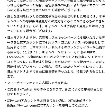
利用して応募があった場合やキャンペーンの趣旨に鑑み不適切と考え
られる応募があった場合、運営事務局の判断により当該アカウントか
らの応募を無効とさせていただく場合がございます。
・適切な運用を行うために運営事務局が必要と判断した場合には、本キ
ャンペーンの応募条件変更などの対応をとることができるものとさせ
ていただきます。その他、キャンペーンは予告なく変更または終了さ
せていただく場合がございます。
・日本マクドナルドが、応募者より本キャンペーンに投稿いただいたデ
ータを公式アカウントにて引用ポスト(またはリポスト)や投稿として
使用するほか、日本マクドナルド又はそのフランチャイジーが出稿す
る広告等、公式サイト、キャンペーンサイト、その他WEB媒体、
Facebookページ等のSNSや日本マクドナルドと他企業のタイアップ
コンテンツに、応募者より投稿いただいたデータを使わせていただく
可能性がございます。この場合、投稿いただいたデータについては、
日本マクドナルドで自由に編集等を行った上で、掲載できるものとし
ます。
・フィーチャーフォンでの応募はできません。
・ご応募はX(Twitter)からのみとなります。郵送によるご応募は受け付
けておりません。
・X(Twitter)アカウントをお持ちでない方は、X(Twitter)サイト
(
https://twitter.com
)にてアカウントを取得してください。