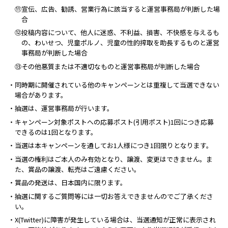
⑪宣伝、広告、勧誘、営業行為に該当すると運営事務局が判断した場
合
⑫投稿内容について、他人に迷惑、不利益、損害、不快感を与えるも
の、わいせつ、児童ポルノ、児童の性的搾取を助長するものと運営
事務局が判断した場合
⑬その他悪質または不適切なものと運営事務局が判断した場合
・同時期に開催されている他のキャンペーンとは重複して当選できない
場合があります。
・抽選は、運営事務局が行います。
・キャンペーン対象ポストへの応募ポスト(引用ポスト)1回につき応募
できるのは1回となります。
・当選は本キャンペーンを通してお1人様につき1回限りとなります。
・当選の権利はご本人のみ有効となり、譲渡、変更はできません。ま
た、賞品の譲渡、転売はご遠慮ください。
・賞品の発送は、日本国内に限ります。
・抽選に関するご質問等には一切お答えできませんのでご了承くださ
い。
・X(Twitter)に障害が発生している場合は、当選通知が正常に表示され