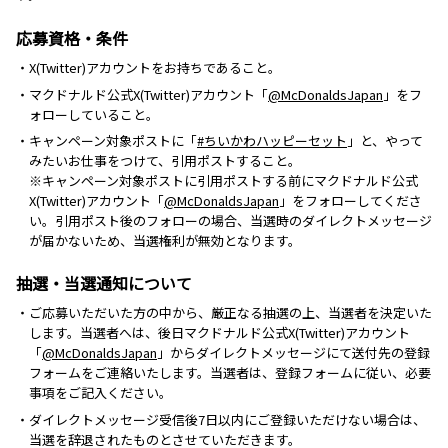
応募資格・条件
・X(Twitter)アカウントをお持ちであること。
・マクドナルド公式X(Twitter)アカウント「
@McDonaldsJapan
」をフ
ォローしていること。
・キャンペーン対象ポストに「
#ちいかわハッピーセット
」と、やって
みたいお仕事をつけて、引用ポストすること。
※キャンペーン対象ポストに引用ポストする前にマクドナルド公式
X(Twitter)アカウント「
@McDonaldsJapan
」をフォローしてくださ
い。引用ポスト後のフォローの場合、当選時のダイレクトメッセージ
が届かないため、当選権利が無効となります。
抽選・当選通知について
・ご応募いただいた方の中から、厳正なる抽選の上、当選者を決定いた
します。当選者へは、後日マクドナルド公式X(Twitter)アカウント
「
@McDonaldsJapan
」からダイレクトメッセージにて送付先の登録
フォームをご連絡いたします。当選者は、登録フォームに従い、必要
事項をご記入ください。
・ダイレクトメッセージ受信後7日以内にご登録いただけない場合は、
当選を辞退されたものとさせていただきます。