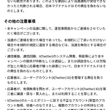
ない可能性があります。このような要因により当選通知が受信できな
かったと判断される場合、日本マクドナルドはその責任を負わないも
のとします。
その他の注意事項
・本キャンペーンの当選に関して、運営事務局からご連絡をさせていた
だく場合がございます。
・当選のご連絡を受けた場合であっても、本規約にご了承いただけない
場合や本規約の規定に違反する場合などは、当選を無効とする場合が
ございます。
・通信機器、通信回線、X(Twitter)のシステム障害、瑕疵等により本キ
ャンペーンの提供が中断もしくは遅延し、または誤送信もしくは欠陥
が生じた場合に応募者が被った損害について、日本マクドナルドはそ
の責任を負わないものとします。
・応募者は、ユーザーアカウント(X(Twitter) ID)を管理する責任を負う
ものとします。
・応募者が、有償無償を問わず、ユーザーアカウント(X(Twitter) ID)を第
三者に譲渡・貸与・質入れし、または利用することを禁じます。
・X(Twitter)のルールとポリシーに反する不正なアカウント(架空のアカ
ウント取得、他者へのなりすまし、複数のアカウントの所持など)を