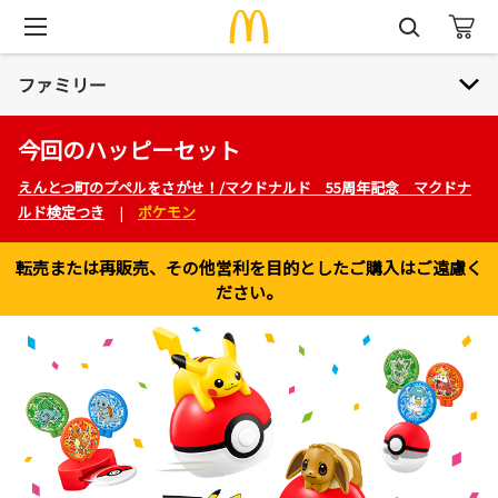
ファミリー
今回のハッピーセット
ファミリー
えんとつ町のプペルをさがせ！/マクドナルド 55周年記念 マクドナ
ルド検定つき
|
ポケモン
ハッピーセット® 本・おもちゃ紹介
おもちゃリサイクル
転売または再販売、その他営利を目的としたご購入はご遠慮く
ださい。
マックアドベンチャー®
ハロードナルド！
バースデーパーティー
プレイプレイス（旧プレイランド）