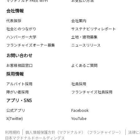
マクドナルド FREE Wi-Fi
お支払い方法
会社情報
代表挨拶
会社案内
社会とのつながり
サステナビリティレポート
ハンバーガー大学
土地・建物募集
フランチャイズオーナー募集
ニュースリリース
お問い合わせ
お客様相談窓口
よくあるご質問
採用情報
アルバイト採用
社員採用
障がい者採用
フランチャイズ社員採用
アプリ・SNS
公式アプリ
Facebook
X(Twitter)
YouTube
利用規約
個人情報保護方針（マクドナルド）（フランチャイジー）
法律に
日本マクドナルドホールディングス