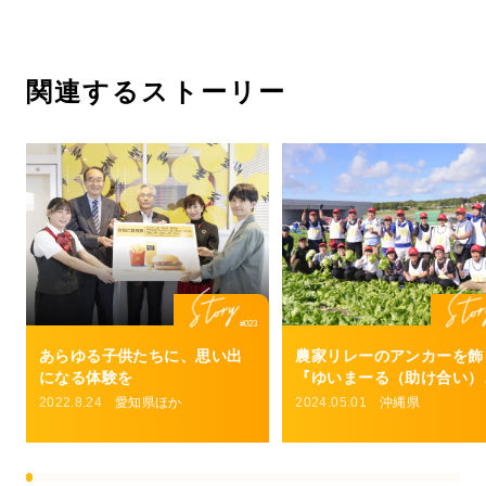
関連するストーリー
#023
あらゆる子供たちに、思い出
農家リレーのアンカーを飾
になる体験を
『ゆいまーる（助け合い）
精神。冬のレタスは島人が
2022.8.24
愛知県ほか
2024.05.01
沖縄県
む宝だから