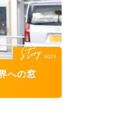
#074
界への窓