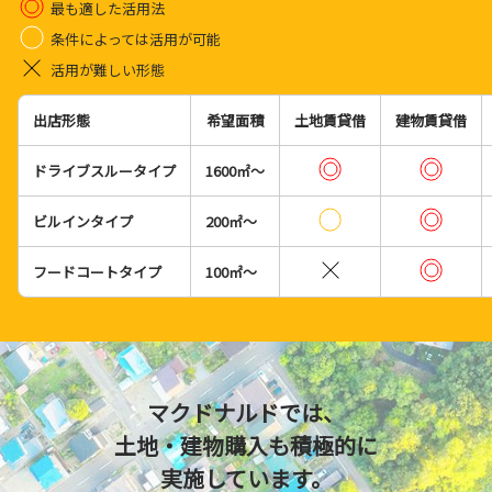
最も適した活用法
条件によっては活用が可能
活用が難しい形態
出店形態
希望面積
土地賃貸借
建物賃貸借
ドライブスルータイプ
1600㎡〜
ビルインタイプ
200㎡〜
フードコートタイプ
100㎡〜
マクドナルドでは、
土地・建物購入も積極的に
実施しています。