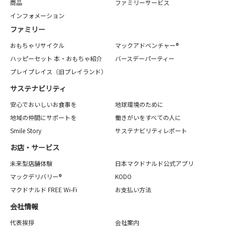
商品
ファミリーサービス
インフォメーション
ファミリー
おもちゃリサイクル
マックアドベンチャー®
ハッピーセット 本・おもちゃ紹介
バースデーパーティー
プレイプレイス（旧プレイランド）
サステナビリティ
安心でおいしいお食事を
地球環境のために
地域の仲間にサポートを
働きがいをすべての人に
Smile Story
サステナビリティレポート
お店・サービス
未来型店舗体験
日本マクドナルド公式アプリ
マックデリバリー®
KODO
マクドナルド FREE Wi-Fi
お支払い方法
会社情報
代表挨拶
会社案内