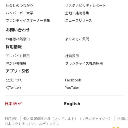
社会とのつながり
サステナビリティレポート
ハンバーガー大学
土地・建物募集
フランチャイズオーナー募集
ニュースリリース
お問い合わせ
お客様相談窓口
よくあるご質問
採用情報
アルバイト採用
社員採用
障がい者採用
フランチャイズ社員採用
アプリ・SNS
公式アプリ
Facebook
X(Twitter)
YouTube
日本語
English
利用規約
個人情報保護方針（マクドナルド）（フランチャイジー）
法律に
日本マクドナルドホールディングス