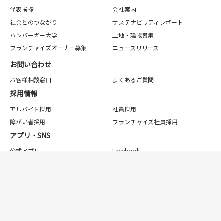
代表挨拶
会社案内
社会とのつながり
サステナビリティレポート
ハンバーガー大学
土地・建物募集
フランチャイズオーナー募集
ニュースリリース
お問い合わせ
お客様相談窓口
よくあるご質問
採用情報
アルバイト採用
社員採用
障がい者採用
フランチャイズ社員採用
アプリ・SNS
公式アプリ
Facebook
X(Twitter)
YouTube
日本語
English
利用規約
個人情報保護方針（マクドナルド）（フランチャイジー）
法律に