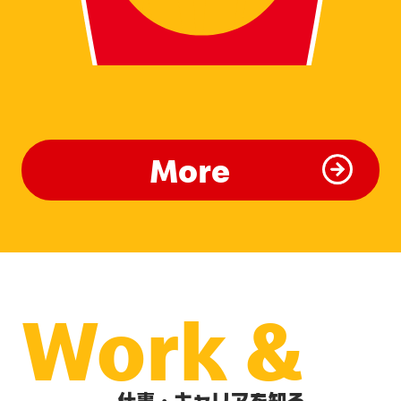
More
Work &