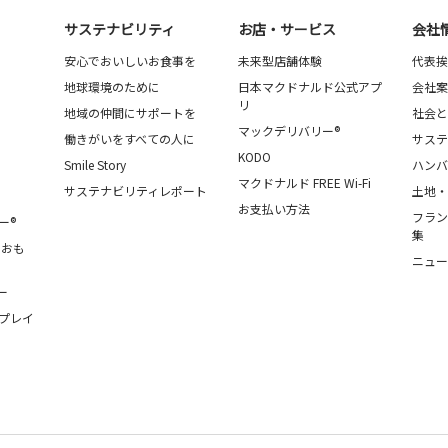
サステナビリティ
お店・サービス
会社
安心でおいしいお食事を
未来型店舗体験
代表挨
地球環境のために
日本マクドナルド公式アプ
会社案
リ
地域の仲間にサポートを
社会と
マックデリバリー®
働きがいをすべての人に
サステ
KODO
Smile Story
ハンバ
マクドナルド FREE Wi-Fi
サステナビリティレポート
土地・
お支払い方法
フラン
ー®
集
・おも
ニュー
ー
プレイ