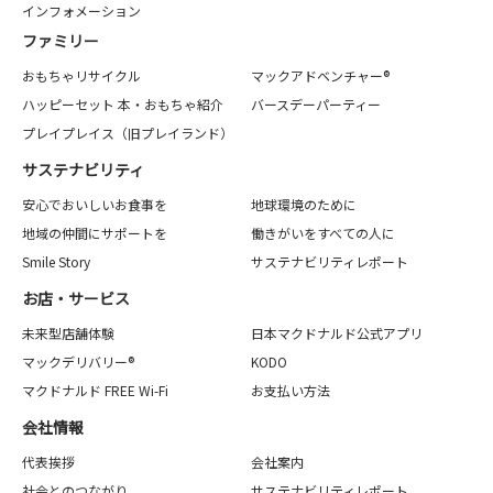
インフォメーション
ファミリー
おもちゃリサイクル
マックアドベンチャー®
ハッピーセット 本・おもちゃ紹介
バースデーパーティー
プレイプレイス（旧プレイランド）
サステナビリティ
安心でおいしいお食事を
地球環境のために
地域の仲間にサポートを
働きがいをすべての人に
Smile Story
サステナビリティレポート
お店・サービス
未来型店舗体験
日本マクドナルド公式アプリ
マックデリバリー®
KODO
マクドナルド FREE Wi-Fi
お支払い方法
会社情報
代表挨拶
会社案内
社会とのつながり
サステナビリティレポート