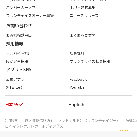
ハンバーガー大学
土地・建物募集
フランチャイズオーナー募集
ニュースリリース
お問い合わせ
お客様相談窓口
よくあるご質問
採用情報
アルバイト採用
社員採用
障がい者採用
フランチャイズ社員採用
アプリ・SNS
公式アプリ
Facebook
X(Twitter)
YouTube
日本語
English
利用規約
個人情報保護方針（マクドナルド）（フランチャイジー）
法律に
日本マクドナルドホールディングス