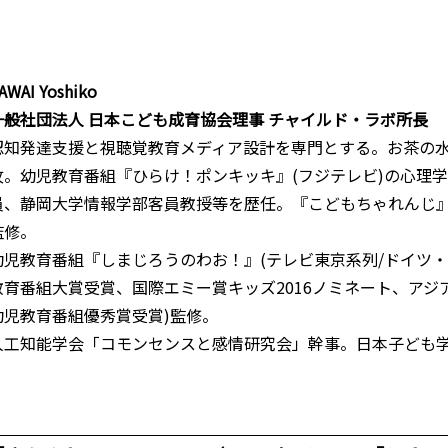
AWAI Yoshiko
一般社団法人 日本こども成育協会理事 チャイルド・ラボ所長
認知発達支援と視聴覚教育メディア設計を専門とする。お茶の
攻。幼児教育番組『ひらけ！ポンキッキ』(フジテレビ)の心理
員、静岡大学情報学部客員教授等を歴任。『こどもちゃれんじ』
監修。
幼児教育番組『しまじろうのわお！』(テレビ東京系列/ドイツ・
教育番組大賞受賞、国際エミー賞キッズ2016ノミネート、アジアテ
幼児教育番組優秀賞受賞)監修。
人工知能学会「コモンセンスと感情研究会」幹事。日本子ども