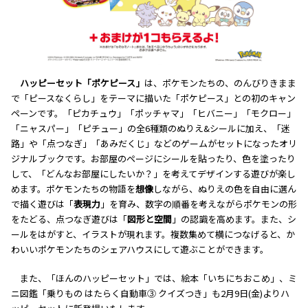
ハッピーセット「ポケピース」
は、ポケモンたちの、のんびりきまま
で「ピースなくらし」をテーマに描いた「ポケピース」との初のキャン
ペーンです。「ピカチュウ」「ポッチャマ」「ヒバニー」「モクロー」
「ニャスパー」「ピチュー」の全6種類のぬりえ&シールに加え、「迷
路」や「点つなぎ」「あみだくじ」などのゲームがセットになったオリ
ジナルブックです。お部屋のページにシールを貼ったり、色を塗ったり
して、「どんなお部屋にしたいか？」を考えてデザインする遊びが楽し
めます。ポケモンたちの物語を
想像
しながら、ぬりえの色を自由に選ん
で描く遊びは「
表現力
」を育み、数字の順番を考えながらポケモンの形
をたどる、点つなぎ遊びは「
図形と空間
」の認識を高めます。また、シ
ールをはがすと、イラストが現れます。複数集めて横につなげると、か
わいいポケモンたちのシェアハウスにして遊ぶことができます。
また、「ほんのハッピーセット」では、絵本「いちにちおこめ」、ミ
ニ図鑑「乗りもの はたらく自動車③ クイズつき」も2月9日(金)よりハ