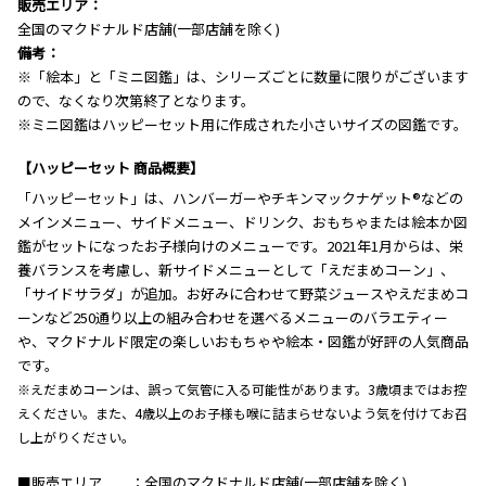
販売エリア：
全国のマクドナルド店舗(一部店舗を除く)
備考：
※「絵本」と「ミニ図鑑」は、シリーズごとに数量に限りがございます
ので、なくなり次第終了となります。
※ミニ図鑑はハッピーセット用に作成された小さいサイズの図鑑です。
【ハッピーセット 商品概要】
「ハッピーセット」は、ハンバーガーやチキンマックナゲット®などの
メインメニュー、サイドメニュー、ドリンク、おもちゃまたは絵本か図
鑑がセットになったお子様向けのメニューです。2021年1月からは、栄
養バランスを考慮し、新サイドメニューとして「えだまめコーン」、
「サイドサラダ」が追加。お好みに合わせて野菜ジュースやえだまめコ
ーンなど250通り以上の組み合わせを選べるメニューのバラエティー
や、マクドナルド限定の楽しいおもちゃや絵本・図鑑が好評の人気商品
です。
※えだまめコーンは、誤って気管に入る可能性があります。3歳頃まではお控
えください。また、4歳以上のお子様も喉に詰まらせないよう気を付けてお召
し上がりください。
■販売エリア
全国のマクドナルド店舗(一部店舗を除く)