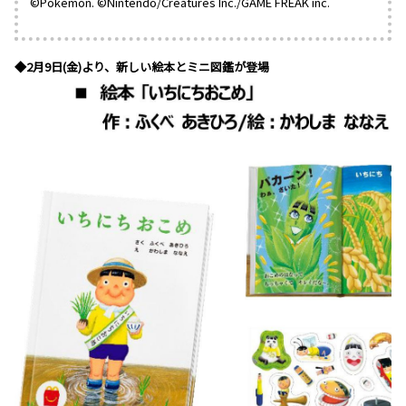
©Pokémon. ©Nintendo/Creatures Inc./GAME FREAK inc.
◆2月9日(金)より、新しい絵本とミニ図鑑が登場