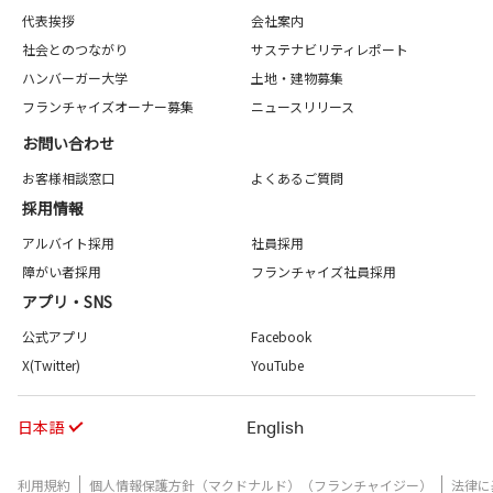
代表挨拶
会社案内
社会とのつながり
サステナビリティレポート
ハンバーガー大学
土地・建物募集
フランチャイズオーナー募集
ニュースリリース
お問い合わせ
お客様相談窓口
よくあるご質問
採用情報
アルバイト採用
社員採用
障がい者採用
フランチャイズ社員採用
アプリ・SNS
公式アプリ
Facebook
X(Twitter)
YouTube
日本語
English
利用規約
個人情報保護方針（マクドナルド）（フランチャイジー）
法律に