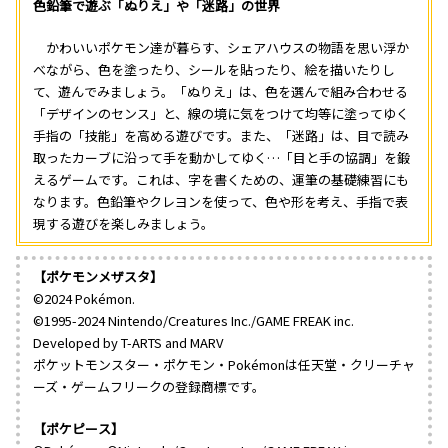
色鉛筆で遊ぶ「ぬりえ」や「迷路」の世界
かわいいポケモン達が暮らす、シェアハウスの物語を思い浮か
べながら、色を塗ったり、シールを貼ったり、絵を描いたりし
て、遊んでみましょう。「ぬりえ」は、色を選んで組み合わせる
「デザインのセンス」と、線の境に気をつけて均等に塗ってゆく
手指の「技能」を高める遊びです。また、「迷路」は、目で読み
取ったカーブに沿って手を動かしてゆく…「目と手の協調」を鍛
えるゲームです。これは、字を書くための、運筆の基礎練習にも
なります。色鉛筆やクレヨンを使って、色や形を考え、手指で表
現する遊びを楽しみましょう。
【ポケモンメザスタ】
©2024 Pokémon.
©1995-2024 Nintendo/Creatures Inc./GAME FREAK inc.
Developed by T-ARTS and MARV
ポケットモンスター・ポケモン・Pokémonは任天堂・クリーチャ
ーズ・ゲームフリークの登録商標です。
【ポケピース】