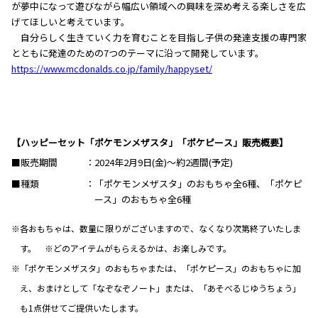
が夢中になって遊びながら幅広い領域への興味を深め考える楽しさを広
げてほしいと考えています。
自分らしく生きていく力を育むことを目指し子供の発達支援の専門家
とともに発達のための7つのテーマに沿って開発しています。
https://www.mcdonalds.co.jp/family/happyset/
【ハッピーセット「ポケモンメザスタ」「ポケピース」販売概要】
■販売期間
2024年2月9日(金)～約2週間(予定)
■種類
「ポケモンメザスタ」のおもちゃ全6種、「ポケピ
ース」のおもちゃ全6種
※各おもちゃは、数量に限りがございますので、なくなり次第終了いたしま
す。 ※どのアイテムがもらえるかは、お楽しみです。
※「ポケモンメザスタ」のおもちゃまたは、「ポケピース」のおもちゃに加
え、おまけとして「なぞなぞノート」または、「あそべるじゆうちょう」
も1点併せてご提供いたします。