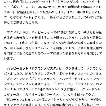
CEO：日色 保)は、ハッピーセット「ポケモンメザスタ」とハッピーセ
ット「ポケピース」を、2024年2月9日(金)から期間限定で全国のマクド
ナルド(一部店舗を除く)にて販売いたします。また、今回はおまけとし
て「なぞなぞノート」または、「あそべるじゆうちょう」のいずれかも
併せてご提供いたします。
マクドナルドは、ハッピーセットでの“遊び”を通して、子供たちが生
き生きと自分らしさを発揮することを願っております。おもちゃ開発に
おいても、子供たちが夢中になって遊びながら幅広い領域への興味を深
め、考える楽しさを広げていくことを目指しており、子供の発達支援の
専門家とともに発達のためのテーマに沿った多彩なおもちゃを開発して
います。
ハッピーセット「ポケモンメザスタ」
は、タグを使って、ポケモンと
バトルしたり、捕まえたりして遊べる「ポケットモンスター」のアミュ
ーズメントマシン「ポケモンメザスタ」とハッピーセットのキャンペー
ンです。テラスタルを発動できる、「コライドン」「ミライドン」のマ
クドナルドオリジナルの2種のスペシャルタグに加え、「グラードン&
カイオーガ」「カイオーガ&グラードン」「ルカリオ&レックウザ」
「ピカチュウ&ミュウ」の4種のスペシャルタッグタグを含む、全6種の
ラインアップで登場します。タグの裏面に書かれている「攻撃力」や