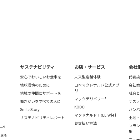
サステナビリティ
お店・サービス
会社
安心でおいしいお食事を
未来型店舗体験
代表挨
地球環境のために
日本マクドナルド公式アプ
会社案
リ
地域の仲間にサポートを
社会と
マックデリバリー®
働きがいをすべての人に
サステ
KODO
Smile Story
ハンバ
マクドナルド FREE Wi-Fi
サステナビリティレポート
土地・
お支払い方法
フラン
ー®
集
・おも
ニュー