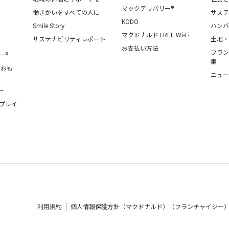
マックデリバリー®
働きがいをすべての人に
サステ
KODO
Smile Story
ハンバ
マクドナルド FREE Wi-Fi
サステナビリティレポート
土地・
お支払い方法
フラン
ー®
集
・おも
ニュー
ー
プレイ
利用規約
個人情報保護方針（マクドナルド）（フランチャイジー