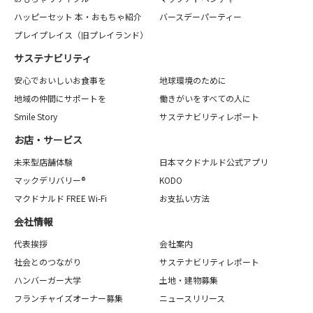
ハッピーセット 本・おもちゃ紹介
バースデーパーティー
プレイプレイス（旧プレイランド）
サステナビリティ
安心でおいしいお食事を
地球環境のために
地域の仲間にサポートを
働きがいをすべての人に
Smile Story
サステナビリティレポート
お店・サービス
未来型店舗体験
日本マクドナルド公式アプリ
マックデリバリー®
KODO
マクドナルド FREE Wi-Fi
お支払い方法
会社情報
代表挨拶
会社案内
社会とのつながり
サステナビリティレポート
ハンバーガー大学
土地・建物募集
フランチャイズオーナー募集
ニュースリリース