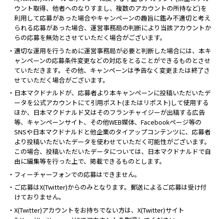
ウント取得、他者へのなりすまし、複数のアカウントの所持など)を
利用して応募があった場合やキャンペーンの趣旨に鑑み不適切と考え
られる応募があった場合、運営事務局の判断により当該アカウントか
らの応募を無効とさせていただく場合がございます。
・適切な運用を行うために運営事務局が必要と判断した場合には、本キ
ャンペーンの応募条件変更などの対応をとることができるものとさせ
ていただきます。その他、キャンペーンは予告なく変更または終了さ
せていただく場合がございます。
・日本マクドナルドが、応募者より本キャンペーンに投稿いただいたデ
ータを公式アカウントにて引用ポスト(またはリポスト)して使用する
ほか、日本マクドナルド又はそのフランチャイジーが出稿する広告
等、キャンペーンサイト、その他WEB媒体、Facebookページ等の
SNSや日本マクドナルドと他企業のタイアップコンテンツに、応募者
より投稿いただいたデータを使わせていただく可能性がございます。
この場合、投稿いただいたデータについては、日本マクドナルドで自
由に編集等を行った上で、掲載できるものとします。
・フィーチャーフォンでの応募はできません。
・ご応募はX(Twitter)からのみとなります。郵送によるご応募は受け付
けておりません。
・X(Twitter)アカウントをお持ちでない方は、X(Twitter)サイト