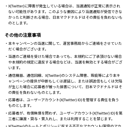
・X(Twitter)に障害が発生している場合は、当選通知が正常に表示され
ない可能性があります。このような要因により当選通知が受信できな
かったと判断される場合、日本マクドナルドはその責任を負わないも
のとします。
その他の注意事項
・本キャンペーンの当選に関して、運営事務局からご連絡をさせていた
だく場合がございます。
・当選のご連絡を受けた場合であっても、本規約にご了承頂けない場合
や本規約の規定に違反する場合などは、当選を無効とする場合がござ
います。
・通信機器、通信回線、X(Twitter)のシステム障害、瑕疵等により本キ
ャンペーンの提供が中断もしくは遅延し、または誤送信もしくは欠陥
が生じた場合に応募者が被った損害について、日本マクドナルドはそ
の責任を負わないものとします。
・応募者は、ユーザーアカウント(X(Twitter) ID)を管理する責任を負う
ものとします。
・応募者が、有償無償を問わず、ユーザーアカウント(X(Twitter) ID)を第
三者に譲渡・貸与・質入れし、または利用することを禁じます。
・X(Twitter)のルールとポリシーに反する不正なアカウント(架空のアカ