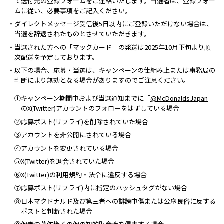
て送付先の登録フォームをご連絡いたします。当選者は、登録フォー
ムに従い、必要事項をご記入ください。
・ダイレクトメッセージ受信後5日以内にご登録いただけない場合は、
当選を辞退されたものとさせていただきます。
・当選された方への「マックカード」の発送は2025年10月下旬より順
次配送を予定しております。
・以下の場合、応募・当選は、キャンペーンの仕組み上または事務局の
判断により無効となる場合がありますのでご注意ください。
①キャンペーン期間中および当選通知までに「
@McDonaldsJapan
」
のX(Twitter)アカウントのフォローをはずしている場合
②応募ポスト(リプライ)を削除されていた場合
③アカウントを非公開にされている場合
④アカウントを変更されている場合
⑤X(Twitter)を退会されていた場合
⑥X(Twitter)の利用規約・法令に違反する場合
⑦応募ポスト(リプライ)内に指定のハッシュタグがない場合
⑧日本マクドナルド及び第三者への誹謗中傷または公序良俗に反する
ポストと判断された場合