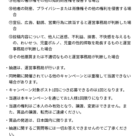
⑨他者の著作権その他の知的財産権を侵害する場合
⑩他者の財産、プライバシーまたは肖像権その他の権利を侵害する場
合
⑪宣伝、広告、勧誘、営業行為に該当すると運営事務局が判断した場
合
⑫投稿内容について、他人に迷惑、不利益、損害、不快感を与えるも
の、わいせつ、児童ポルノ、児童の性的搾取を助長するものと運営
事務局が判断した場合
⑬その他悪質または不適切なものと運営事務局が判断した場合
・抽選は、運営事務局が行います。
・同時期に開催されている他のキャンペーンとは重複して当選できない
場合があります。
・キャンペーン対象ポスト1回につき応募できるのは1回となります。
・当選は本キャンペーンを通じてお1人様1回限りになります。
・当選の権利はご本人のみ有効となり、譲渡、変更はできません。ま
た、賞品の譲渡、転売はご遠慮ください。
・賞品の発送は、日本国内に限ります。
・抽選に関するご質問等には一切お答えできませんのでご了承くださ
い。