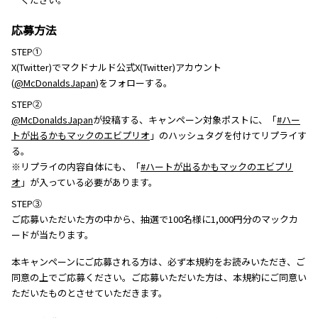
応募方法
STEP①
X(Twitter)でマクドナルド公式X(Twitter)アカウント
(
@McDonaldsJapan
)をフォローする。
STEP②
@McDonaldsJapan
が投稿する、キャンペーン対象ポストに、「
#ハー
トが出るかもマックのエビプリオ
」のハッシュタグを付けてリプライす
る。
※リプライの内容自体にも、「
#ハートが出るかもマックのエビプリ
オ
」が入っている必要があります。
STEP③
ご応募いただいた方の中から、抽選で100名様に1,000円分のマックカ
ードが当たります。
本キャンペーンにご応募される方は、必ず本規約をお読みいただき、ご
同意の上でご応募ください。ご応募いただいた方は、本規約にご同意い
ただいたものとさせていただきます。