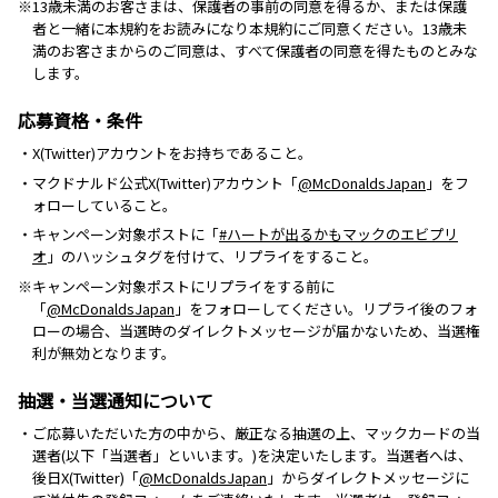
※13歳未満のお客さまは、保護者の事前の同意を得るか、または保護
者と一緒に本規約をお読みになり本規約にご同意ください。13歳未
満のお客さまからのご同意は、すべて保護者の同意を得たものとみな
します。
応募資格・条件
・X(Twitter)アカウントをお持ちであること。
・マクドナルド公式X(Twitter)アカウント「
@McDonaldsJapan
」をフ
ォローしていること。
・キャンペーン対象ポストに「
#ハートが出るかもマックのエビプリ
オ
」のハッシュタグを付けて、リプライをすること。
※キャンペーン対象ポストにリプライをする前に
「
@McDonaldsJapan
」をフォローしてください。リプライ後のフォ
ローの場合、当選時のダイレクトメッセージが届かないため、当選権
利が無効となります。
抽選・当選通知について
・ご応募いただいた方の中から、厳正なる抽選の上、マックカードの当
選者(以下「当選者」といいます。)を決定いたします。当選者へは、
後日X(Twitter)「
@McDonaldsJapan
」からダイレクトメッセージに