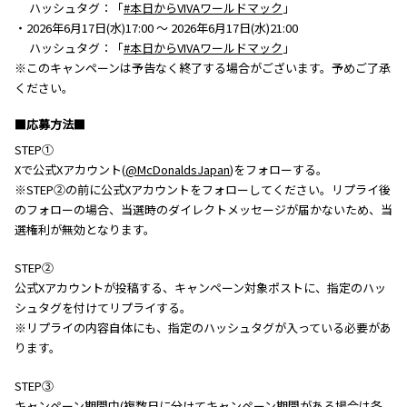
ハッシュタグ：「
#本日からVIVAワールドマック
」
・2026年6月17日(水)17:00 ～ 2026年6月17日(水)21:00
ハッシュタグ：「
#本日からVIVAワールドマック
」
※このキャンペーンは予告なく終了する場合がございます。予めご了承
ください。
■応募方法■
STEP①
Xで公式Xアカウント(
@McDonaldsJapan
)をフォローする。
※STEP②の前に公式Xアカウントをフォローしてください。リプライ後
のフォローの場合、当選時のダイレクトメッセージが届かないため、当
選権利が無効となります。
STEP②
公式Xアカウントが投稿する、キャンペーン対象ポストに、指定のハッ
シュタグを付けてリプライする。
※リプライの内容自体にも、指定のハッシュタグが入っている必要があ
ります。
STEP③
キャンペーン期間中(複数日に分けてキャンペーン期間がある場合は各