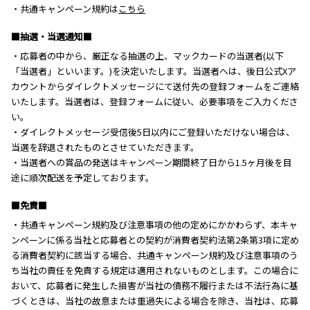
・共通キャンペーン規約は
こちら
■抽選・当選通知■
・応募者の中から、厳正なる抽選の上、マックカードの当選者(以下
「当選者」といいます。)を決定いたします。当選者へは、後日公式Xア
カウントからダイレクトメッセージにて送付先の登録フォームをご連絡
いたします。当選者は、登録フォームに従い、必要事項をご入力くださ
い。
・ダイレクトメッセージ受信後5日以内にご登録いただけない場合は、
当選を辞退されたものとさせていただきます。
・当選者への賞品の発送はキャンペーン期間終了日から1.5ヶ月後を目
途に順次配送を予定しております。
■免責■
・共通キャンペーン規約及び注意事項の他の定めにかかわらず、本キャ
ンペーンに係る当社と応募者との契約が消費者契約法第2条第3項に定め
る消費者契約に該当する場合、共通キャンペーン規約及び注意事項のう
ち当社の責任を免責する規定は適用されないものとします。この場合に
おいて、応募者に発生した損害が当社の債務不履行または不法行為に基
づくときは、当社の故意または重過失による場合を除き、当社は、応募