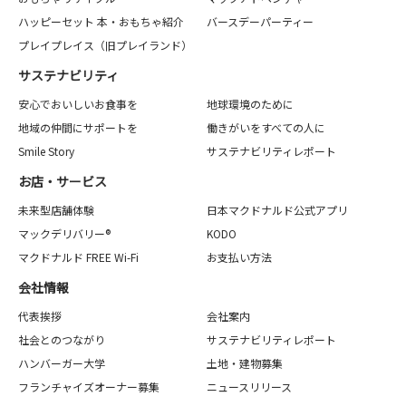
ハッピーセット 本・おもちゃ紹介
バースデーパーティー
プレイプレイス（旧プレイランド）
サステナビリティ
安心でおいしいお食事を
地球環境のために
地域の仲間にサポートを
働きがいをすべての人に
Smile Story
サステナビリティレポート
お店・サービス
未来型店舗体験
日本マクドナルド公式アプリ
マックデリバリー®
KODO
マクドナルド FREE Wi-Fi
お支払い方法
会社情報
代表挨拶
会社案内
社会とのつながり
サステナビリティレポート
ハンバーガー大学
土地・建物募集
フランチャイズオーナー募集
ニュースリリース