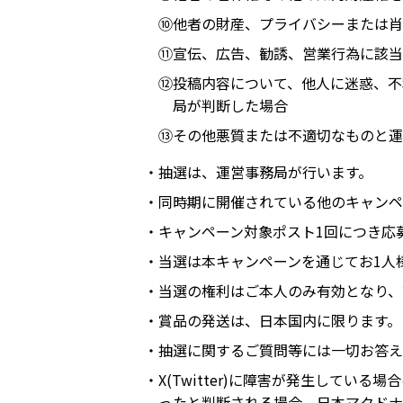
⑩他者の財産、プライバシーまたは肖
⑪宣伝、広告、勧誘、営業行為に該当
⑫投稿内容について、他人に迷惑、不
局が判断した場合
⑬その他悪質または不適切なものと運
・抽選は、運営事務局が行います。
・同時期に開催されている他のキャンペ
・キャンペーン対象ポスト1回につき応
・当選は本キャンペーンを通じてお1人
・当選の権利はご本人のみ有効となり、
・賞品の発送は、日本国内に限ります。
・抽選に関するご質問等には一切お答え
・X(Twitter)に障害が発生して
ったと判断される場合、日本マクドナ