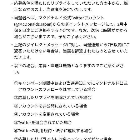
・応募条件を満たしたリプライをしていただいた方の中から、厳
正なる抽選の上、当選者を決定いたします。
・当選者へは、マクドナルド公式Twitterアカウント
(
@McDonaldsJapan
)からのダイレクトメッセージにて、3月中
旬を目途にご連絡をする予定です。なお、送信に時間がかかる
場合がございますので、予めご了承ください。
・上記のダイレクトメッセージに対し、当選通知から7日以内にご
返答いただけない場合は、当選を辞退されたものとさせていた
だきます。
・以下の場合、応募・当選は無効となりますのでご注意くださ
い。
①キャンペーン期間中および当選通知までにマクドナルド公式
アカウントのフォローをはずしている場合
②応募したリプライを削除されていた場合
③アカウントを非公開にされている場合
④アカウントを変更されている場合
⑤Twitterを退会されていた場合
⑥Twitterの利用規約・法令に違反する場合
⑦応募したリプライ内に対象ハッシュタグがない場合