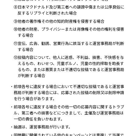
⑧日本マクドナルド及び第三者への誹謗中傷または公序良俗に
反するリプライと判断された場合
⑨他者の著作権その他の知的財産権を侵害する場合
⑩他者の財産、プライバシーまたは肖像権その他の権利を侵害
する場合
⑪宣伝、広告、勧誘、営業行為に該当すると運営事務局が判断
する場合
⑫投稿内容について、他人に迷惑、不利益、損害、不快感を与
えるもの、わいせつ、児童ポルノ、児童の性的搾取を助長す
るもの、または悪質または不適切な投稿であると運営事務局
が判断する場合
・前項各号に違反する場合において不適切な投稿であると運営事
務局が判断する場合には、応募された投稿の削除又は削除申請
を行う場合があります。
・前項各号に違反する場合その他一切の応募内容に関するトラブ
ル、第三者への損害などにつきまして、主催及び運営事務局は
一切の責任を負いかねます。
・抽選は、運営事務局が行います。
・同時期に開催されている他のキャンペーンとは重複して当選で