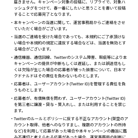
届きません。キャンペーン対象の投稿に、リプライで、対象ハ
ッシュタグをつけて、春一番にしたいと思うことを書いて投稿
することで応募完了となります。
・本キャンペーンの当選に関して、運営事務局からご連絡をさせ
ていただく場合がございます。
・当選のご連絡を受けた場合であっても、本規約にご了承頂けな
い場合や本規約の規定に違反する場合などは、当選を無効とす
る場合がございます。
・通信機器、通信回線、Twitterのシステム障害、瑕疵等により本
キャンペーンの提供が中断もしくは遅延し、または誤送信もし
くは欠陥が生じた場合の応募者が被った損害について、日本マ
クドナルドはその責任を負わないものとします。
・応募者は、ユーザーアカウント(Twitter ID)を管理する責任を負
うものとします。
・応募者が、有償無償を問わず、ユーザーアカウント(Twitter ID)
を第三者に譲渡・貸与・質入れし、または利用することを禁じ
ます。
・Twitterのルールとポリシーに反する不正なアカウント(架空のア
カウント取得、他者へのなりすまし、複数のアカウントの所持
など)を利用して応募があった場合や本キャンペーンの趣旨に鑑
み不適切と考えられる応募があった場合、運営事務局の判断に