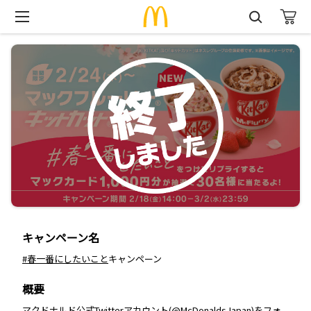
キャンペーン名
#春一番にしたいこと
キャンペーン
概要
マクドナルド公式Twitterアカウント(
@McDonaldsJapan
)をフォ