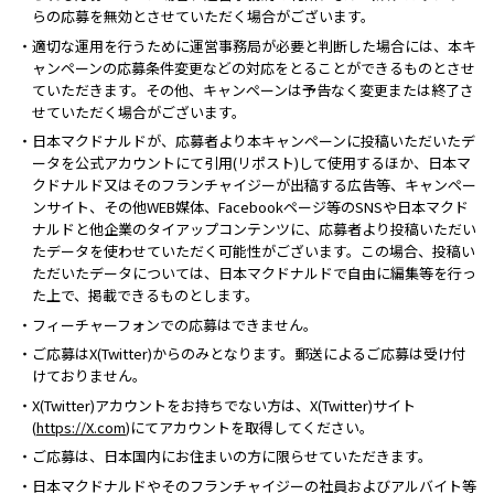
らの応募を無効とさせていただく場合がございます。
・適切な運用を行うために運営事務局が必要と判断した場合には、本キ
ャンペーンの応募条件変更などの対応をとることができるものとさせ
ていただきます。その他、キャンペーンは予告なく変更または終了さ
せていただく場合がございます。
・日本マクドナルドが、応募者より本キャンペーンに投稿いただいたデ
ータを公式アカウントにて引用(リポスト)して使用するほか、日本マ
クドナルド又はそのフランチャイジーが出稿する広告等、キャンペー
ンサイト、その他WEB媒体、Facebookページ等のSNSや日本マクド
ナルドと他企業のタイアップコンテンツに、応募者より投稿いただい
たデータを使わせていただく可能性がございます。この場合、投稿い
ただいたデータについては、日本マクドナルドで自由に編集等を行っ
た上で、掲載できるものとします。
・フィーチャーフォンでの応募はできません。
・ご応募はX(Twitter)からのみとなります。郵送によるご応募は受け付
けておりません。
・X(Twitter)アカウントをお持ちでない方は、X(Twitter)サイト
(
https://X.com
)にてアカウントを取得してください。
・ご応募は、日本国内にお住まいの方に限らせていただきます。
・日本マクドナルドやそのフランチャイジーの社員およびアルバイト等