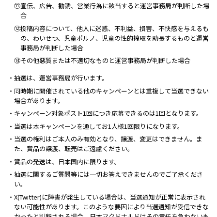
⑪宣伝、広告、勧誘、営業行為に該当すると運営事務局が判断した場
合
⑫投稿内容について、他人に迷惑、不利益、損害、不快感を与えるも
の、わいせつ、児童ポルノ、児童の性的搾取を助長するものと運営
事務局が判断した場合
⑬その他悪質または不適切なものと運営事務局が判断した場合
・抽選は、運営事務局が行います。
・同時期に開催されている他のキャンペーンとは重複して当選できない
場合があります。
・キャンペーン対象ポスト1回につき応募できるのは1回となります。
・当選は本キャンペーンを通してお1人様1回限りになります。
・当選の権利はご本人のみ有効となり、譲渡、変更はできません。ま
た、賞品の譲渡、転売はご遠慮ください。
・賞品の発送は、日本国内に限ります。
・抽選に関するご質問等には一切お答えできませんのでご了承くださ
い。
・X(Twitter)に障害が発生している場合は、当選通知が正常に表示され
ない可能性があります。このような要因により当選通知が受信できな
かったと判断される場合、日本マクドナルドはその責任を負わないも