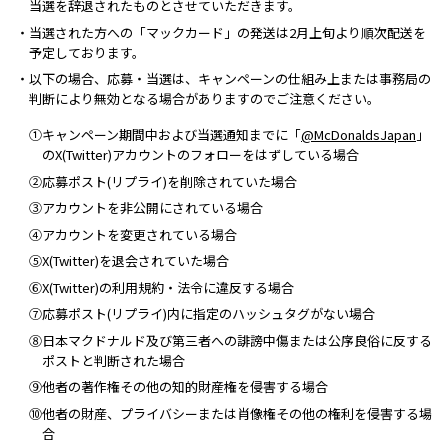
当選を辞退されたものとさせていただきます。
・当選された方への「マックカード」の発送は2月上旬より順次配送を
予定しております。
・以下の場合、応募・当選は、キャンペーンの仕組み上または事務局の
判断により無効となる場合がありますのでご注意ください。
①キャンペーン期間中および当選通知までに「
@McDonaldsJapan
」
のX(Twitter)アカウントのフォローをはずしている場合
②応募ポスト(リプライ)を削除されていた場合
③アカウントを非公開にされている場合
④アカウントを変更されている場合
⑤X(Twitter)を退会されていた場合
⑥X(Twitter)の利用規約・法令に違反する場合
⑦応募ポスト(リプライ)内に指定のハッシュタグがない場合
⑧日本マクドナルド及び第三者への誹謗中傷または公序良俗に反する
ポストと判断された場合
⑨他者の著作権その他の知的財産権を侵害する場合
⑩他者の財産、プライバシーまたは肖像権その他の権利を侵害する場
合