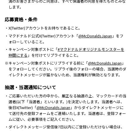
満のお客さまからのご同意は、すべて保護者の同意を得たものとみな
します。
応募資格・条件
・X(Twitter)アカウントをお持ちであること。
・マクドナルド公式X(Twitter)アカウント「
@McDonaldsJapan
」をフ
ォローしていること。
・キャンペーン対象ポストに「
#マクドナルドオリジナルモンスターを
仲間にする
」を付けてリプライすること。
※キャンペーン対象ポストにリプライする前に「
@McDonaldsJapan
」
をフォローしてください。リプライ後のフォローの場合、当選時のダ
イレクトメッセージが届かないため、当選権利が無効となります。
抽選・当選通知について
・ご応募いただいた方の中から、厳正なる抽選の上、マックカードの当
選者(以下「当選者」といいます。)を決定いたします。当選者へは、
後日X(Twitter)「
@McDonaldsJapan
」からダイレクトメッセージに
て送付先の登録フォームをご連絡いたします。当選者は、登録フォー
ムに従い、必要事項をご記入ください。
・ダイレクトメッセージ受信後7日以内にご登録いただけない場合は、