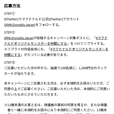
応募方法
STEP①
X(Twitter)でマクドナルド公式X(Twitter)アカウント
(
@McDonaldsJapan
)をフォローする。
STEP②
@McDonaldsJapan
が投稿するキャンペーン対象ポストに、「
#マクド
ナルドオリジナルモンスターを仲間にする
」をつけてリプライする。
※リプライの内容自体にも、「
#マクドナルドオリジナルモンスターを
仲間にする
」が入っている必要があります。
STEP③
ご応募いただいた方の中から、抽選で100名様に、1,000円分のマック
カードが当たります。
本キャンペーンにご応募される方は、必ず本規約をお読みいただき、ご
同意の上でご応募ください。ご応募いただいた方は、本規約にご同意い
ただいたものとさせていただきます。
※13歳未満のお客さまは、保護者の事前の同意を得るか、または保護
者と一緒に本規約をお読みになり本規約にご同意ください。13歳未