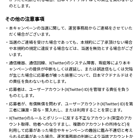
のとします。
その他の注意事項
・本キャンペーンの当選に関して、運営事務局からご連絡をさせていた
だく場合がございます。
・当選のご連絡を受けた場合であっても、本規約にご了承頂けない場合
や本規約の規定に違反する場合などは、当選を無効とする場合がござ
います。
・通信機器、通信回線、X(Twitter)のシステム障害、瑕疵等により本キ
ャンペーンの提供が中断もしくは遅延し、または誤送信もしくは欠陥
が生じた場合に応募者が被った損害について、日本マクドナルドはそ
の責任を負わないものとします。
・応募者は、ユーザーアカウント(X(Twitter) ID)を管理する責任を負う
ものとします。
・応募者が、有償無償を問わず、ユーザーアカウント(X(Twitter) ID)を第
三者に譲渡・貸与・質入れし、または利用することを禁じます。
・X(Twitter)のルールとポリシーに反する不正なアカウント(架空のアカ
ウント取得、他者へのなりすまし、複数のアカウントの所持など)を
利用して応募があった場合やキャンペーンの趣旨に鑑み不適切と考え
られる応募があった場合、運営事務局の判断により当該アカウントか