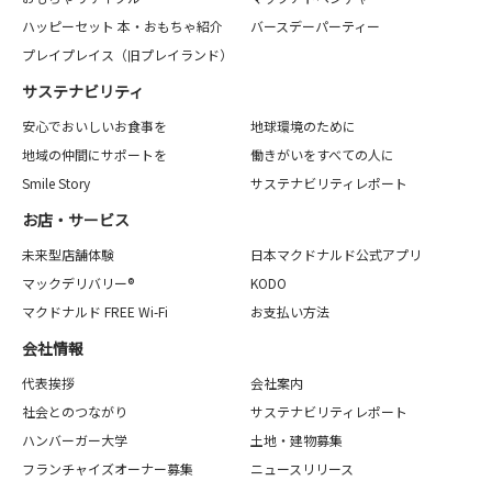
ハッピーセット 本・おもちゃ紹介
バースデーパーティー
プレイプレイス（旧プレイランド）
サステナビリティ
安心でおいしいお食事を
地球環境のために
地域の仲間にサポートを
働きがいをすべての人に
Smile Story
サステナビリティレポート
お店・サービス
未来型店舗体験
日本マクドナルド公式アプリ
マックデリバリー®
KODO
マクドナルド FREE Wi-Fi
お支払い方法
会社情報
代表挨拶
会社案内
社会とのつながり
サステナビリティレポート
ハンバーガー大学
土地・建物募集
フランチャイズオーナー募集
ニュースリリース