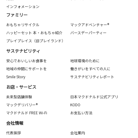
インフォメーション
ファミリー
おもちゃリサイクル
マックアドベンチャー®
ハッピーセット 本・おもちゃ紹介
バースデーパーティー
プレイプレイス（旧プレイランド）
サステナビリティ
安心でおいしいお食事を
地球環境のために
地域の仲間にサポートを
働きがいをすべての人に
Smile Story
サステナビリティレポート
お店・サービス
未来型店舗体験
日本マクドナルド公式アプリ
マックデリバリー®
KODO
マクドナルド FREE Wi-Fi
お支払い方法
会社情報
代表挨拶
会社案内