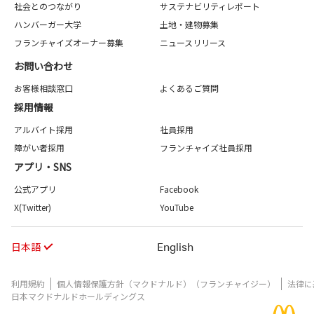
社会とのつながり
サステナビリティレポート
ハンバーガー大学
土地・建物募集
フランチャイズオーナー募集
ニュースリリース
お問い合わせ
お客様相談窓口
よくあるご質問
採用情報
アルバイト採用
社員採用
障がい者採用
フランチャイズ社員採用
アプリ・SNS
公式アプリ
Facebook
X(Twitter)
YouTube
日本語
English
利用規約
個人情報保護方針（マクドナルド）（フランチャイジー）
法律に
日本マクドナルドホールディングス