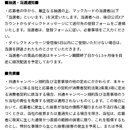
■抽選・当選通知■
・応募者の中から、厳正なる抽選の上、マックカードの当選者(以下
「当選者」といいます。)を決定いたします。当選者へは、後日公式Xア
カウントからダイレクトメッセージにて送付先の登録フォームをご連絡
いたします。当選者は、登録フォームに従い、必要事項をご入力くださ
い。
・ダイレクトメッセージ受信後5日以内にご登録いただけない場合は、
当選を辞退されたものとさせていただきます。
・当選者への賞品の発送はキャンペーン期間終了日から1.5ヶ月後を目
途に順次配送を予定しております。
■免責■
・共通キャンペーン規約及び注意事項の他の定めにかかわらず、本キャ
ンペーンに係る当社と応募者との契約が消費者契約法第2条第3項に定め
る消費者契約に該当する場合、共通キャンペーン規約及び注意事項のう
ち当社の責任を免責する規定は適用されないものとします。この場合に
おいて、応募者に発生した損害が当社の債務不履行または不法行為に基
づくときは、当社の故意または重過失による場合を除き、当社は、応募
者に現実に生じた通常かつ直接の範囲の損害に限り、これを賠償するも
のとし、特別な事情から生じた損害(損害の発生を予見し、または予見