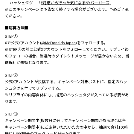
ハッシュタグ：「
#月曜から行った気になるNYバーガーズ
」
※このキャンペーンは予告なく終了する場合がございます。予めご了承
ください。
■応募方法■
STEP①
Xで公式Xアカウント(
@McDonaldsJapan
)をフォローする。
※STEP②の前に公式Xアカウントをフォローしてください。リプライ後
のフォローの場合、当選時のダイレクトメッセージが届かないため、当
選権利が無効となります。
STEP②
公式Xアカウントが投稿する、キャンペーン対象ポストに、指定のハッ
シュタグを付けてリプライする。
※リプライの内容自体にも、指定のハッシュタグが入っている必要があ
ります。
STEP③
キャンペーン期間中(複数日に分けてキャンペーン期間がある場合は各
キャンペーン期間中)にご応募いただいた方の中から、抽選で合計100名
様に1,000円分のマックカードが当たります。