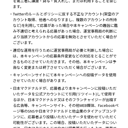
を第三者に譲渡・貸与・質入れし、または利用することを禁じ
ます。
・Twitterのルールとポリシーに反する不正なアカウント(架空のア
カウント取得、他者へのなりすまし、複数のアカウントの所持
など)を利用して応募があった場合や本キャンペーンの趣旨に鑑
み不適切と考えられる応募があった場合、運営事務局の判断に
より当該アカウントからの応募を無効とさせていただく場合が
ございます。
・適切な運用を行うために運営事務局が必要と判断した場合に
は、本キャンペーンの応募条件変更などの対応をとることがで
きるものとさせていただきます。その他、本キャンペーンは予
告なく変更または終了させていただく場合がございます。
・キャンペーンサイトにて本キャンペーンへの投稿データを使用
させていただく場合があります。
・日本マクドナルドが、応募者より本キャンペーンに投稿いただ
いたデータを公式アカウントにて引用(リツイート)して使用す
るほか、日本マクドナルド又はそのフランチャイジーが出稿す
る広告等、キャンペーンサイト、その他WEB媒体、Facebookペ
ージ等のSNSや日本マクドナルドと他企業のタイアップコンテ
ンツに、応募者より投稿いただいたデータを使わせていただく
可能性がございます。この場合、投稿いただいたデータについ