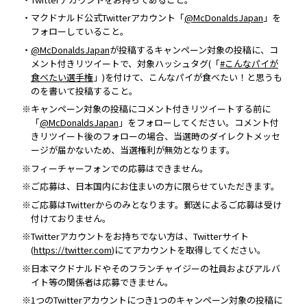
・マクドナルド公式Twitterアカウント「
@McDonaldsJapan
」を
フォローしていること。
・
@McDonaldsJapan
が投稿するキャンペーン対象の投稿に、コ
メント付きリツイートで、対象ハッシュタグ(「
#こんなパイが
食べたい選手権
」)を付けて、こんなパイが食べたい！と思うも
のを書いて投稿すること。
※キャンペーン対象の投稿にコメント付きリツイートする前に
「
@McDonaldsJapan
」をフォローしてください。コメント付
きリツイート後のフォローの場合、当選時のダイレクトメッセ
ージが届かないため、当選権利が無効となります。
※フィーチャーフォンでの応募はできません。
※ご応募は、日本国内にお住まいの方に限らせていただきます。
※ご応募はTwitterからのみとなります。郵送によるご応募は受け
付けておりません。
※Twitterアカウントをお持ちでない方は、Twitterサイト
(
https://twitter.com
)にてアカウントを取得してください。
※日本マクドナルドやそのフランチャイジーの社員およびアルバ
イト等の関係者は応募できません。
※1つのTwitterアカウントにつき1つのキャンペーン対象の投稿に