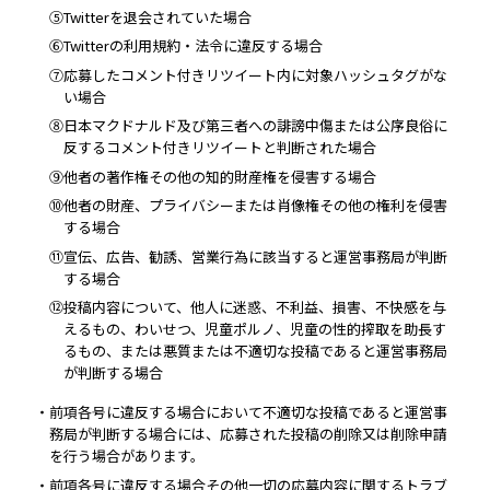
⑤Twitterを退会されていた場合
⑥Twitterの利用規約・法令に違反する場合
⑦応募したコメント付きリツイート内に対象ハッシュタグがな
い場合
⑧日本マクドナルド及び第三者への誹謗中傷または公序良俗に
反するコメント付きリツイートと判断された場合
⑨他者の著作権その他の知的財産権を侵害する場合
⑩他者の財産、プライバシーまたは肖像権その他の権利を侵害
する場合
⑪宣伝、広告、勧誘、営業行為に該当すると運営事務局が判断
する場合
⑫投稿内容について、他人に迷惑、不利益、損害、不快感を与
えるもの、わいせつ、児童ポルノ、児童の性的搾取を助長す
るもの、または悪質または不適切な投稿であると運営事務局
が判断する場合
・前項各号に違反する場合において不適切な投稿であると運営事
務局が判断する場合には、応募された投稿の削除又は削除申請
を行う場合があります。
・前項各号に違反する場合その他一切の応募内容に関するトラブ