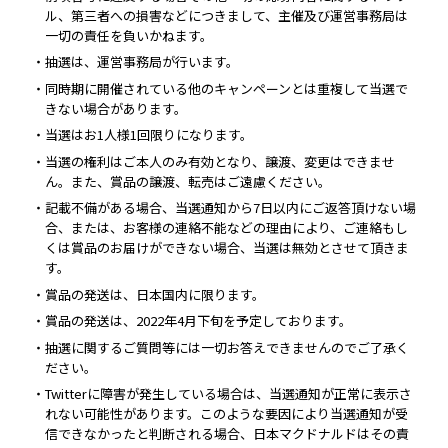
ル、第三者への損害などにつきまして、主催及び運営事務局は
一切の責任を負いかねます。
・抽選は、運営事務局が行います。
・同時期に開催されている他のキャンペーンとは重複して当選で
きない場合があります。
・当選はお1人様1回限りになります。
・当選の権利はご本人のみ有効となり、譲渡、変更はできませ
ん。また、賞品の譲渡、転売はご遠慮ください。
・記載不備がある場合、当選通知から7日以内にご返答頂けない場
合、または、お客様の連絡不能などの理由により、ご連絡もし
くは賞品のお届けができない場合、当選は無効とさせて頂きま
す。
・賞品の発送は、日本国内に限ります。
・賞品の発送は、2022年4月下旬を予定しております。
・抽選に関するご質問等には一切お答えできませんのでご了承く
ださい。
・Twitterに障害が発生している場合は、当選通知が正常に表示さ
れない可能性があります。このような要因により当選通知が受
信できなかったと判断される場合、日本マクドナルドはその責