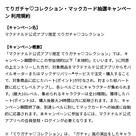
てりガチャ♡コレクション・マックカード抽選キャンペー
ン 利用規約
【キャンペーン名】
マクドナルド公式アプリ限定 てりガチャ♡コレクション
【キャンペーン概要】
「マクドナルド公式アプリ限定 てりガチャ♡コレクション」では、キ
ャンペーン期間中にこの参加規約(以下「本規約」といいます。)に同意
の上エントリーした方が、対象商品をマクドナルド公式アプリからモバ
イルオーダーまたはマックデリバリー®サービスで注文・購入すること
で、対象商品に応じたハート(ポイント)が付与され、貯まった総ハート
数に応じてレベルアップし、各レベルごとにキャラクターが集められま
す。(最大10レベル、集められるキャラクターは全10種類)。獲得したハ
ート(ポイント)は、購入後最大24時間以内に反映されます。また、キャ
ンペーン期間終了後、到達レベルに則してマックカードへの抽選に自動
的に応募されます。本キャンペーンに参加するには、マクドナルド公式
アプリへの会員登録・ログインが必要となります。
※「てりガチャ♡コレクション」は、「ガチャ」風の演出をしたキャラ