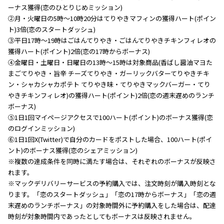
ーナス獲得(恋のひとりじめミッション)
②月・火曜日の5時～10時20分はてりやきマフィンの獲得ハート(ポイン
ト)3倍(恋のスタートダッシュ)
③平日17時～19時はごはんてりやき・ごはんてりやきチキンフィレオの
獲得ハート(ポイント)2倍(恋の17時からボーナス)
④金曜日・土曜日・日曜日の13時～15時は対象商品(香ばし醤油マヨた
まごてりやき・旨辛 チーズてりやき・ガーリックバターてりやきチキ
ン・シャカシャカポテト てりやき味・てりやきマックバーガー・てり
やきチキンフィレオ)の獲得ハート(ポイント)2倍(恋の週末遅めのランチ
ボーナス)
⑤1日1回マイページアクセスで100ハート(ポイント)のボーナス獲得(恋
のログインミッション)
⑥1日1回X(Twitter)で自分のカードをポストした場合、100ハート(ポイ
ント)のボーナス獲得(恋のシェアミッション)
※複数の達成条件を同時に満たす場合は、それぞれのボーナスが反映さ
れます。
※マックデリバリーサービスの予約購入では、注文時刻が購入時刻とな
ります。「恋のスタートダッシュ」「恋の17時からボーナス」「恋の週
末遅めのランチボーナス」の対象時間外に予約購入をした場合は、配達
時刻が対象時間内であったとしてもボーナスは反映されません。