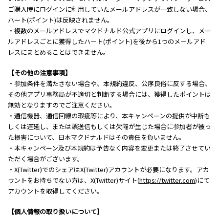
ご購入時にログインに利用していたメールアドレスが一致しない場合、
ハート(ポイント)は反映されません。
・複数のメールアドレスでマクドナルド公式アプリにログインし、メー
ルアドレスごとに獲得したハート(ポイント)を後から1つのメールアド
レスにまとめることはできません。
【その他の注意事項】
・参加条件を満たさない場合や、本規約違反、公序良俗に反する場合、
その他アプリ事務局が不適切と判断する場合には、獲得したポイントは
無効となりますのでご注意ください。
・通信機器、通信回線の瑕疵等により、本キャンペーンの提供が中断も
しくは遅延し、または誤送信もしくは欠陥が生じた場合に参加者が被っ
た損害について、日本マクドナルドはその責任を負いません。
・本キャンペーン及び本規約は予告なく内容を変更または終了させてい
ただく場合がございます。
・X(Twitter)でのシェアはX(Twitter)アカウントが必要になります。アカ
ウントをお持ちでない方は、X(Twitter)サイト(
https://twitter.com
)にて
アカウントを取得してください。
【個人情報の取り扱いについて】