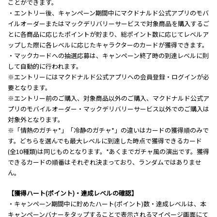
ことができます。
・エントリー後、キャンペーン期間中にマクドナルド公式アプリのモバ
イルオーダーまたはマックデリバリーサービスで対象商品を購入するご
とに各商品に応じたポイントが貯まり、総ポイント数に応じてレベルア
ップした際に各レベルに応じたキャラクターのカードが獲得できます。
・マックカードへの抽選応募は、キャンペーン終了時の到達レベルに則
して自動的に行われます。
※エントリーにはマクドナルド公式アプリへの会員登録・ログインが必
要となります。
※エントリー前のご購入、対象商品以外のご購入、マクドナルド公式ア
プリのモバイルオーダー・マックデリバリーサービス以外でのご購入は
対象外となります。
※「情熱のガチャ*」「冷静のガチャ*」の違いはカードの獲得順のみで
す。どちらを選んでも最大レベルに到達した時点で獲得できるカード
(全10種類)は同じものとなります。*あくまでガチャ風の演出です。獲得
できるカードの順番はそれぞれ決まっており、ランダムではありませ
ん。
【獲得ハート(ポイント)・達成レベルの確認】
・キャンペーン期間中に貯めたハート(ポイント)数・達成レベルは、本
キャンペーンバナーをタップすることで表示されるマイページ画面にて