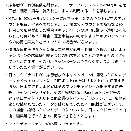
・応募者が、有償無償を問わず、ユーザーアカウント(X(Twitter) ID)を第
三者に譲渡・貸与・質入れし、または利用することを禁じます。
・X(Twitter)のルールとポリシーに反する不正なアカウント(架空のアカ
ウント取得、他者へのなりすまし、複数のアカウントの所持など)を
利用して応募があった場合やキャンペーンの趣旨に鑑み不適切と考え
られる応募があった場合、運営事務局の判断により当該アカウントか
らの応募を無効とさせていただく場合がございます。
・適切な運用を行うために運営事務局が必要と判断した場合には、本キ
ャンペーンの応募条件変更などの対応をとることができるものとさせ
ていただきます。その他、キャンペーンは予告なく変更または終了さ
せていただく場合がございます。
・日本マクドナルドが、応募者より本キャンペーンに投稿いただいたデ
ータを公式アカウントにて引用ポスト(またはリポスト)して使用する
ほか、日本マクドナルド又はそのフランチャイジーが出稿する広告
等、キャンペーンサイト、その他WEB媒体、Facebookページ等の
SNSや日本マクドナルドと他企業のタイアップコンテンツに、応募者
より投稿いただいたデータを使わせていただく可能性がございます。
この場合、投稿いただいたデータについては、日本マクドナルドで自
由に編集等を行った上で、掲載できるものとします。
・フィーチャーフォンでの応募はできません。