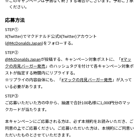
※このキャンペーンは予告なく終了する場合がございます。予めご了承
ください。
応募方法
STEP①
X(Twitter)でマクドナルド公式X(Twitter)アカウント
(
@McDonaldsJapan
)をフォローする。
STEP②
@McDonaldsJapan
が投稿する、キャンペーン対象ポストに、「
#マッ
クの月見バーガー発売
」のハッシュタグを付けて各キャンペーン対象ポ
ストが指定する時間内にリプライする。
※リプライの内容自体にも、「
#マックの月見バーガー発売
」が入って
いる必要があります。
STEP③
ご応募いただいた方の中から、抽選で合計100名様に1,000円分のマッ
クカードが当たります。
本キャンペーンにご応募される方は、必ず本規約をお読みいただき、ご
同意の上でご応募ください。ご応募いただいた方は、本規約にご同意い
ただいたものとさせていただきます。