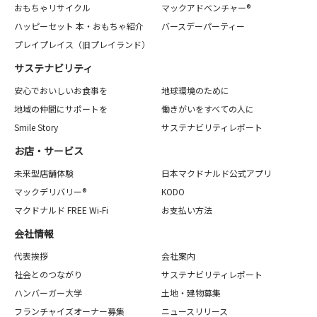
おもちゃリサイクル
マックアドベンチャー®
ハッピーセット 本・おもちゃ紹介
バースデーパーティー
プレイプレイス（旧プレイランド）
サステナビリティ
安心でおいしいお食事を
地球環境のために
地域の仲間にサポートを
働きがいをすべての人に
Smile Story
サステナビリティレポート
お店・サービス
未来型店舗体験
日本マクドナルド公式アプリ
マックデリバリー®
KODO
マクドナルド FREE Wi-Fi
お支払い方法
会社情報
代表挨拶
会社案内
社会とのつながり
サステナビリティレポート
ハンバーガー大学
土地・建物募集
フランチャイズオーナー募集
ニュースリリース