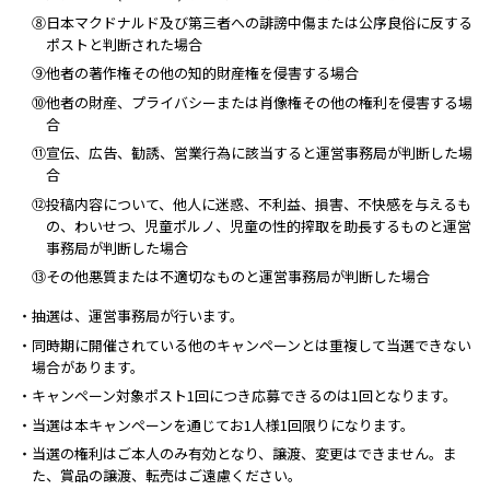
⑧日本マクドナルド及び第三者への誹謗中傷または公序良俗に反する
ポストと判断された場合
⑨他者の著作権その他の知的財産権を侵害する場合
⑩他者の財産、プライバシーまたは肖像権その他の権利を侵害する場
合
⑪宣伝、広告、勧誘、営業行為に該当すると運営事務局が判断した場
合
⑫投稿内容について、他人に迷惑、不利益、損害、不快感を与えるも
の、わいせつ、児童ポルノ、児童の性的搾取を助長するものと運営
事務局が判断した場合
⑬その他悪質または不適切なものと運営事務局が判断した場合
・抽選は、運営事務局が行います。
・同時期に開催されている他のキャンペーンとは重複して当選できない
場合があります。
・キャンペーン対象ポスト1回につき応募できるのは1回となります。
・当選は本キャンペーンを通じてお1人様1回限りになります。
・当選の権利はご本人のみ有効となり、譲渡、変更はできません。ま
た、賞品の譲渡、転売はご遠慮ください。