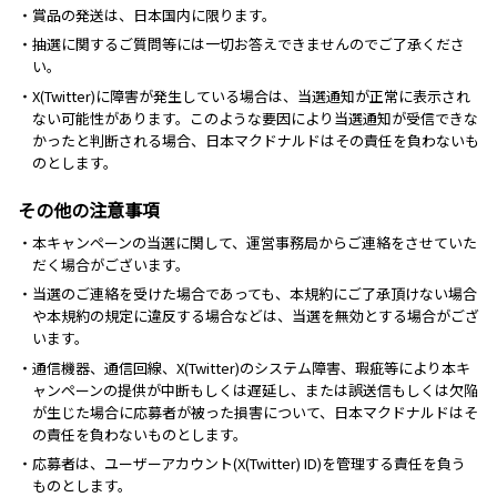
・賞品の発送は、日本国内に限ります。
・抽選に関するご質問等には一切お答えできませんのでご了承くださ
い。
・X(Twitter)に障害が発生している場合は、当選通知が正常に表示され
ない可能性があります。このような要因により当選通知が受信できな
かったと判断される場合、日本マクドナルドはその責任を負わないも
のとします。
その他の注意事項
・本キャンペーンの当選に関して、運営事務局からご連絡をさせていた
だく場合がございます。
・当選のご連絡を受けた場合であっても、本規約にご了承頂けない場合
や本規約の規定に違反する場合などは、当選を無効とする場合がござ
います。
・通信機器、通信回線、X(Twitter)のシステム障害、瑕疵等により本キ
ャンペーンの提供が中断もしくは遅延し、または誤送信もしくは欠陥
が生じた場合に応募者が被った損害について、日本マクドナルドはそ
の責任を負わないものとします。
・応募者は、ユーザーアカウント(X(Twitter) ID)を管理する責任を負う
ものとします。