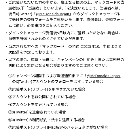
・ご応募いただいた方の中から、厳正なる抽選の上、マックカードの当
選者(以下「当選者」といいます。)を決定いたします。当選者へは、
後日X(Twitter)「
@McDonaldsJapan
」からダイレクトメッセージに
て送付先の登録フォームをご連絡いたします。当選者は、登録フォー
ムに従い、必要事項をご記入ください。
・ダイレクトメッセージ受信後5日以内にご登録いただけない場合は、
当選を辞退されたものとさせていただきます。
・当選された方への「マックカード」の発送は2025年10月中旬より順
次配送を予定しております。
・以下の場合、応募・当選は、キャンペーンの仕組み上または事務局の
判断により無効となる場合がありますのでご注意ください。
①キャンペーン期間中および当選通知までに「
@McDonaldsJapan
」
のX(Twitter)アカウントのフォローをはずしている場合
②応募ポスト(リプライ)を削除されていた場合
③アカウントを非公開にされている場合
④アカウントを変更されている場合
⑤X(Twitter)を退会されていた場合
⑥X(Twitter)の利用規約・法令に違反する場合
⑦応募ポスト(リプライ)内に指定のハッシュタグがない場合