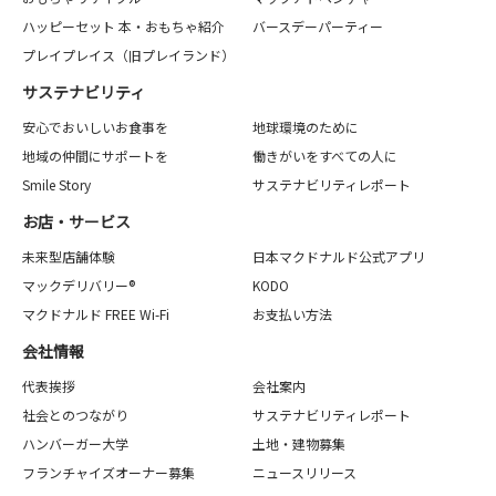
ハッピーセット 本・おもちゃ紹介
バースデーパーティー
プレイプレイス（旧プレイランド）
サステナビリティ
安心でおいしいお食事を
地球環境のために
地域の仲間にサポートを
働きがいをすべての人に
Smile Story
サステナビリティレポート
お店・サービス
未来型店舗体験
日本マクドナルド公式アプリ
マックデリバリー®
KODO
マクドナルド FREE Wi-Fi
お支払い方法
会社情報
代表挨拶
会社案内
社会とのつながり
サステナビリティレポート
ハンバーガー大学
土地・建物募集
フランチャイズオーナー募集
ニュースリリース