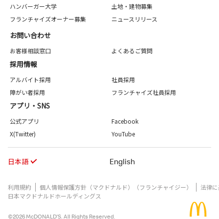
ハンバーガー大学
土地・建物募集
フランチャイズオーナー募集
ニュースリリース
お問い合わせ
お客様相談窓口
よくあるご質問
採用情報
アルバイト採用
社員採用
障がい者採用
フランチャイズ社員採用
アプリ・SNS
公式アプリ
Facebook
X(Twitter)
YouTube
日本語
English
利用規約
個人情報保護方針（マクドナルド）（フランチャイジー）
法律に
日本マクドナルドホールディングス
©2026 McDONALD’S. All Rights Reserved.