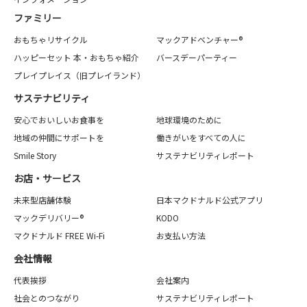
ファミリー
おもちゃリサイクル
マックアドベンチャー®
ハッピーセット 本・おもちゃ紹介
バースデーパーティー
プレイプレイス（旧プレイランド）
サステナビリティ
安心でおいしいお食事を
地球環境のために
地域の仲間にサポートを
働きがいをすべての人に
Smile Story
サステナビリティレポート
お店・サービス
未来型店舗体験
日本マクドナルド公式アプリ
マックデリバリー®
KODO
マクドナルド FREE Wi-Fi
お支払い方法
会社情報
代表挨拶
会社案内
社会とのつながり
サステナビリティレポート