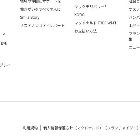
地域の仲間にサポートを
社会と
マックデリバリー®
働きがいをすべての人に
サステ
KODO
Smile Story
ハンバ
マクドナルド FREE Wi-Fi
サステナビリティレポート
土地・
お支払い方法
フラン
ー®
集
・おも
ニュー
ー
プレイ
利用規約
個人情報保護方針（マクドナルド）（フランチャイジー