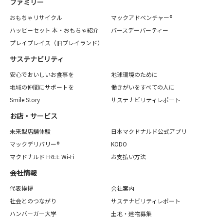
ファミリー
おもちゃリサイクル
マックアドベンチャー®
ハッピーセット 本・おもちゃ紹介
バースデーパーティー
プレイプレイス（旧プレイランド）
サステナビリティ
安心でおいしいお食事を
地球環境のために
地域の仲間にサポートを
働きがいをすべての人に
Smile Story
サステナビリティレポート
お店・サービス
未来型店舗体験
日本マクドナルド公式アプリ
マックデリバリー®
KODO
マクドナルド FREE Wi-Fi
お支払い方法
会社情報
代表挨拶
会社案内
社会とのつながり
サステナビリティレポート
ハンバーガー大学
土地・建物募集