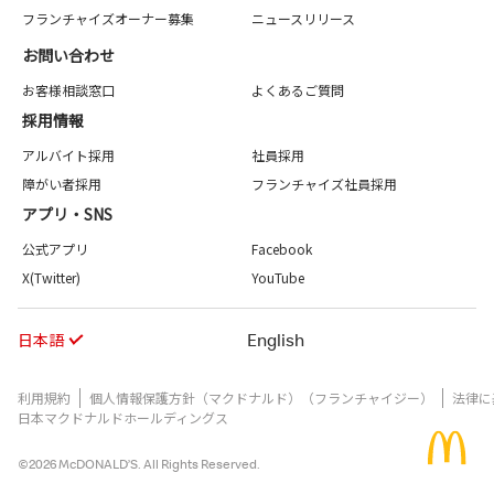
フランチャイズオーナー募集
ニュースリリース
お問い合わせ
お客様相談窓口
よくあるご質問
採用情報
アルバイト採用
社員採用
障がい者採用
フランチャイズ社員採用
アプリ・SNS
公式アプリ
Facebook
X(Twitter)
YouTube
日本語
English
利用規約
個人情報保護方針（マクドナルド）（フランチャイジー）
法律に
日本マクドナルドホールディングス
©2026 McDONALD’S. All Rights Reserved.