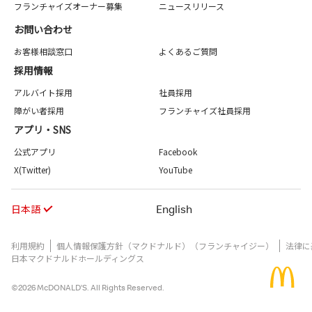
フランチャイズオーナー募集
ニュースリリース
お問い合わせ
お客様相談窓口
よくあるご質問
採用情報
アルバイト採用
社員採用
障がい者採用
フランチャイズ社員採用
アプリ・SNS
公式アプリ
Facebook
X(Twitter)
YouTube
日本語
English
利用規約
個人情報保護方針（マクドナルド）（フランチャイジー）
法律に
日本マクドナルドホールディングス
©2026 McDONALD’S. All Rights Reserved.