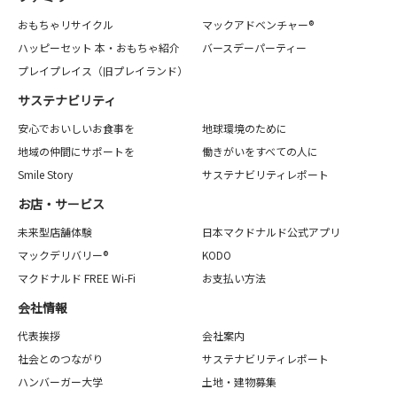
おもちゃリサイクル
マックアドベンチャー®
ハッピーセット 本・おもちゃ紹介
バースデーパーティー
プレイプレイス（旧プレイランド）
サステナビリティ
安心でおいしいお食事を
地球環境のために
地域の仲間にサポートを
働きがいをすべての人に
Smile Story
サステナビリティレポート
お店・サービス
未来型店舗体験
日本マクドナルド公式アプリ
マックデリバリー®
KODO
マクドナルド FREE Wi-Fi
お支払い方法
会社情報
代表挨拶
会社案内
社会とのつながり
サステナビリティレポート
ハンバーガー大学
土地・建物募集