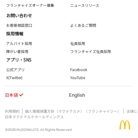
フランチャイズオーナー募集
ニュースリリース
お問い合わせ
お客様相談窓口
よくあるご質問
採用情報
アルバイト採用
社員採用
障がい者採用
フランチャイズ社員採用
アプリ・SNS
公式アプリ
Facebook
X(Twitter)
YouTube
日本語
English
利用規約
個人情報保護方針（マクドナルド）（フランチャイジー）
法律に
日本マクドナルドホールディングス
©2026 McDONALD’S. All Rights Reserved.