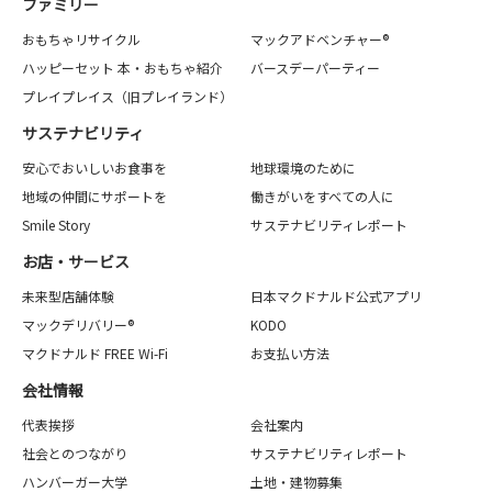
ファミリー
おもちゃリサイクル
マックアドベンチャー®
ハッピーセット 本・おもちゃ紹介
バースデーパーティー
プレイプレイス（旧プレイランド）
サステナビリティ
安心でおいしいお食事を
地球環境のために
地域の仲間にサポートを
働きがいをすべての人に
Smile Story
サステナビリティレポート
お店・サービス
未来型店舗体験
日本マクドナルド公式アプリ
マックデリバリー®
KODO
マクドナルド FREE Wi-Fi
お支払い方法
会社情報
代表挨拶
会社案内
社会とのつながり
サステナビリティレポート
ハンバーガー大学
土地・建物募集