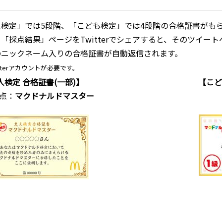
検定」では5段階、「こども検定」では4段階の合格証書がも
「採点結果」ページをTwitterでシェアすると、そのツイー
のニックネーム入りの合格証書が自動返信されます。
tterアカウントが必要です。
人検定 合格証書(一部)】
【こど
満点：
マクドナルドマスター