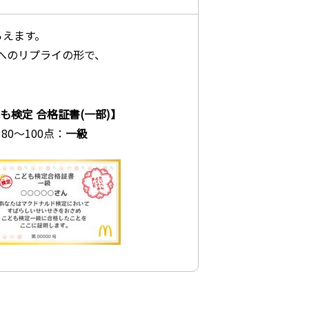
らえます。
トへのリプライの形で、
も検定 合格証書(一部)】
80～100点：
一級