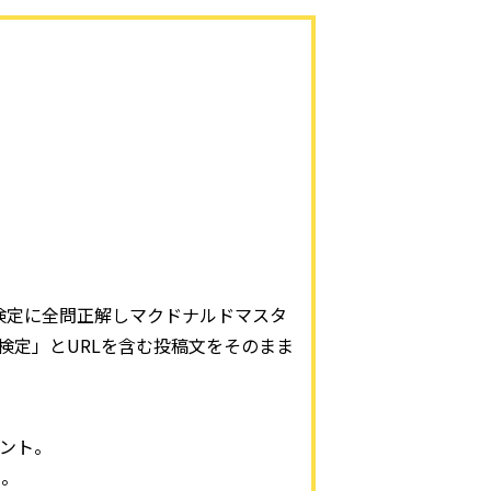
、大人検定に全問正解しマクドナルドマスタ
検定」とURLを含む投稿文をそのまま
ゼント。
い。