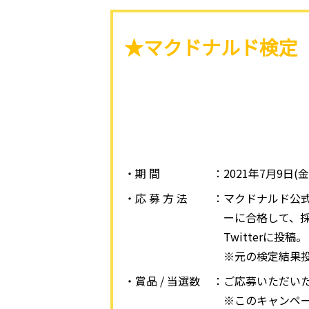
★マクドナルド検定
・期 間
2021年7月9日(金)
・応 募 方 法
マクドナルド公式T
ーに合格して、
Twitterに投稿。
※元の検定結果
・賞品 / 当選数
ご応募いただいた
※このキャンペ