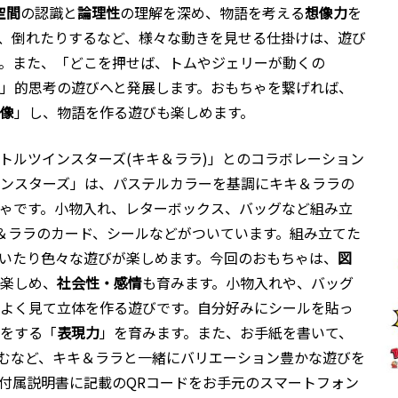
空間
の認識と
論理性
の理解を深め、物語を考える
想像力
を
、倒れたりするなど、様々な動きを見せる仕掛けは、遊び
。また、「どこを押せば、トムやジェリーが動くの
」的思考の遊びへと発展します。おもちゃを繋げれば、
像
」し、物語を作る遊びも楽しめます。
トルツインスターズ(キキ＆ララ)」とのコラボレーション
ンスターズ」は、パステルカラーを基調にキキ＆ララの
ゃです。小物入れ、レターボックス、バッグなど組み立
＆ララのカード、シールなどがついています。組み立てた
いたり色々な遊びが楽しめます。今回のおもちゃは、
図
楽しめ、
社会性・感情
も育みます。小物入れや、バッグ
よく見て立体を作る遊びです。自分好みにシールを貼っ
をする「
表現力
」を育みます。また、お手紙を書いて、
しむなど、キキ＆ララと一緒にバリエーション豊かな遊びを
付属説明書に記載のQRコードをお手元のスマートフォン