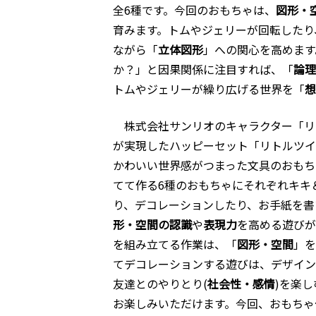
全6種です。今回のおもちゃは、
図形・
育みます。トムやジェリーが回転したり
ながら「
立体図形
」への関心を高めます
か？」と因果関係に注目すれば、「
論理
トムやジェリーが繰り広げる世界を「
想
株式会社サンリオのキャラクター「リ
が実現したハッピーセット「リトルツイ
かわいい世界感がつまった文具のおもち
てて作る6種のおもちゃにそれぞれキキ
り、デコレーションしたり、お手紙を書
形・空間の認識
や
表現力
を高める遊びが
を組み立てる作業は、「
図形・空間
」を
てデコレーションする遊びは、デザイン
友達とのやりとり(
社会性・感情
)を楽
お楽しみいただけます。今回、おもちゃ