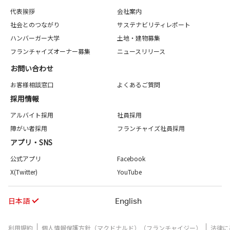
代表挨拶
会社案内
社会とのつながり
サステナビリティレポート
ハンバーガー大学
土地・建物募集
フランチャイズオーナー募集
ニュースリリース
お問い合わせ
お客様相談窓口
よくあるご質問
採用情報
アルバイト採用
社員採用
障がい者採用
フランチャイズ社員採用
アプリ・SNS
公式アプリ
Facebook
X(Twitter)
YouTube
日本語
English
利用規約
個人情報保護方針（マクドナルド）（フランチャイジー）
法律に