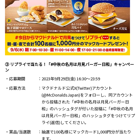
③ リプライで当たる！「#中秋の名月は月見バーガー日和」キャンペー
ン
・応募期間
2023年9月29日(金) 16:30～23:59
・応募方法
マクドナルド公式X(Twitter)アカウント
(@McDonaldsJapan)をフォローし、同アカウント
から投稿された「#中秋の名月は月見バーガー日
和」のハッシュタグが付いた投稿に「#中秋の名月
は月見バーガー日和」のハッシュタグをつけてリプ
ライ(返信)してください。
・賞品/当選数
抽選で100名様にマックカード1,000円分が当たり
ます。