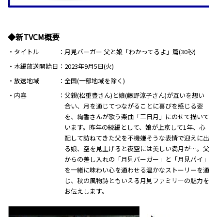
◆新TVCM概要
・タイトル
月見バーガー 父と娘「わかってるよ」篇(30秒)
・本編放送開始日
2023年9月5日(火)
・放送地域
全国(一部地域を除く)
・内容
父親(松重豊さん)と娘(藤野涼子さん)が互いを想い
合い、月を通じてつながることに喜びを感じる姿
を、絢香さんが歌う楽曲「三日月」にのせて描いて
います。昨年の続編として、娘が上京して1年、心
配して訪ねてきた父を不機嫌そうな表情で迎えに出
る娘、空を見上げると夜空には美しい満月が…。父
からの差し入れの「月見バーガー」と「月見パイ」
を一緒に味わい心を通わせる温かなストーリーを通
じ、秋の風物詩ともいえる月見ファミリーの魅力を
お伝えします。