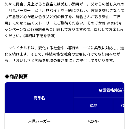
久々に再会、見上げると夜空には美しい満月が…。父からの差し入れの
「月見バーガー」と「月見パイ」を一緒に味わい、言葉を交わさなくて
も不思議と心が通い合う父と娘の様子を、絢香さんが歌う楽曲「三日
月」にのせて描くストーリーにご期待ください。そのほかX(Twitter)キ
ャンペーンなど各種施策もご用意しておりますので、あわせてお楽しみ
ください。(詳細は下記を参照)
マクドナルドは、変化する社会やお客様のニーズに柔軟に対応し、進
化を続けます。そして、持続可能な社会の実現に向けて取り組みなが
ら、「おいしさと笑顔を地域の皆さまに」ご提供してまいります。
◆商品概要
店頭価格(税込)
(※
商品名
単品
バリ
月見バーガー
420円~
7