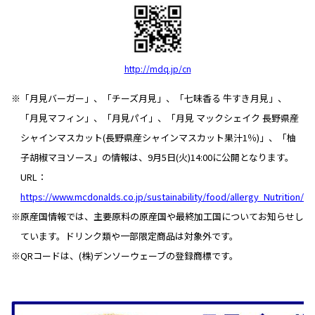
http://mdq.jp/cn
※「月見バーガー」、「チーズ月見」、「七味香る 牛すき月見」、
「月見マフィン」、「月見パイ」、「月見 マックシェイク 長野県産
シャインマスカット(長野県産シャインマスカット果汁1％)」、「柚
子胡椒マヨソース」の情報は、9月5日(火)14:00に公開となります。
URL：
https://www.mcdonalds.co.jp/sustainability/food/allergy_Nutrition/
※原産国情報では、主要原料の原産国や最終加工国についてお知らせし
ています。ドリンク類や一部限定商品は対象外です。
※QRコードは、(株)デンソーウェーブの登録商標です。