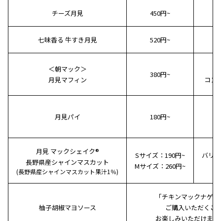
チーズ月見
450円~
7
七味香る 牛すき月見
520円~
8
＜朝マック＞
5
380円~
月見マフィン
コンビ
月見パイ
180円~
月見 マックシェイク®
Sサイズ：190円~
バリュ
長野県産シャインマスカット
Mサイズ：260円~
＋
(長野県産シャインマスカット果汁1％)
「チキンマックナゲッ
柚子胡椒マヨソース
ご購入いただくこ
お楽しみいただけます。