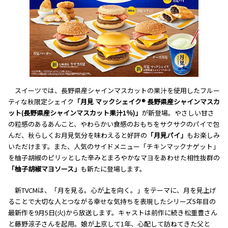
スイーツでは、長野県産シャインマスカットの果汁を使用したフルー
ティな秋限定シェイク
「月見 マックシェイク® 長野県産シャインマスカ
ット(長野県産シャインマスカット果汁1％)」
が新登場。やさしい甘さ
の粒感のあるあんこと、やわらかい食感のおもちをサクサクのパイで包
んだ、秋らしくお月見気分を味わえると好評の
「月見パイ」
もお楽しみ
いただけます。また、人気のサイドメニュー「チキンマックナゲット」
を柚子胡椒のピリッとした辛みとまろやかなマヨをあわせた相性抜群の
「柚子胡椒マヨソース」
も新たに登場します。
新TVCMは、「月を見る。心が上を向く。」をテーマに、月を見上げ
ることで大切な人とつながる幸せな気持ちを表現したシリーズ5年目の
最新作を9月5日(火)から放送します。キャストは前作に続き松重豊さん
と藤野涼子さんを起用。娘が上京して1年、心配して訪ねてきた父と