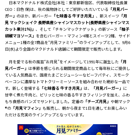
日本マクドナルド株式会社(本社：東京都新宿区、代表取締役社長兼
CEO：日色 保)は、秋の風物詩としてご好評いただいている
「月見バー
ガー」
のほか、新バーガー
「七味香る 牛すき月見」
、新スイーツ
「月
見 マックシェイク 長野県産シャインマスカット(長野県産シャインマス
カット果汁1％)」
、そして「チキンマックナゲット」の新ソース
「柚子
胡椒マヨソース」
を含むバーガー・マフィン4種とスイーツ2種、サイド
メニュー1種の全7商品を“月見ファミリー”のラインアップとして、9月6
日(水)より全国のマクドナルド店舗にて期間限定で販売いたします。
月を愛でる秋の風習“お月見”をイメージして1991年に誕生した
「月
見バーガー」
は季節を感じられる期間限定商品として毎年秋にご提供し
ている人気商品で、国産たまごとジューシーなビーフパティ、スモーク
ベーコンに濃厚なトマトクリーミーソースを組み合わせた絶妙な一品で
す。新しく登場する
「七味香る 牛すき月見」
は、
「月見バーガー」
に
甘辛く煮た牛肉と、ピリッと七味の香る牛すきフィリングを加え、ふわ
もち食感のバンズでサンドしました。定番の
「チーズ月見」
や朝マック
®の
「月見マフィン」
も販売し、朝から夜まで1日を通してお楽しみい
ただける充実のラインアップとなっています。