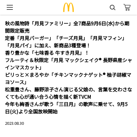
秋の風物詩「月見ファミリー」全7商品9月6日(水)から期
間限定販売
定番「月見バーガー」「チーズ月見」「月見マフィン」
「月見パイ」に加え、新商品3種登場！
香り豊かな「七味香る 牛すき月見」！
フルーティ＆秋限定「月見 マックシェイク® 長野県産シャ
インマスカット」
ピリっと×まろやか「チキンマックナゲット® 柚子胡椒マ
ヨソース」
松重豊さん、藤野涼子さん演じる父娘の、言葉を交わさな
くても心が通い合う心情を描く新TVCM
今年も絢香さんが歌う「三日月」の歌声に乗せて、9月5
日(火)より全国放映開始
2023.08.30