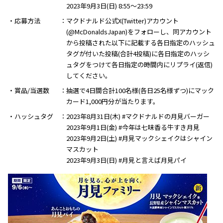
2023年9月3日(日) 8:55～23:59
・応募方法
マクドナルド公式X(Twitter)アカウント
(@McDonaldsJapan)をフォローし、同アカウント
から投稿された以下に記載する各日指定のハッシュ
タグが付いた投稿(合計4投稿)に各日指定のハッシ
ュタグをつけて各日指定の時間内にリプライ(返信)
してください。
・賞品/当選数
抽選で4日間合計100名様(各日25名様ずつ)にマック
カード1,000円分が当たります。
・ハッシュタグ
2023年8月31日(木) #マクドナルドの月見バーガー
2023年9月1日(金) #今年は七味香る牛すき月見
2023年9月2日(土) #月見マックシェイクはシャイン
マスカット
2023年9月3日(日) #月見と言えば月見パイ