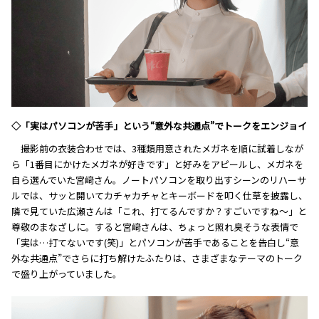
◇「実はパソコンが苦手」という“意外な共通点”でトークをエンジョイ
撮影前の衣装合わせでは、3種類用意されたメガネを順に試着しなが
ら「1番目にかけたメガネが好きです」と好みをアピールし、メガネを
自ら選んでいた宮﨑さん。ノートパソコンを取り出すシーンのリハーサ
ルでは、サッと開いてカチャカチャとキーボードを叩く仕草を披露し、
隣で見ていた広瀬さんは「これ、打てるんですか？すごいですね～」と
尊敬のまなざしに。すると宮﨑さんは、ちょっと照れ臭そうな表情で
「実は…打てないです(笑)」とパソコンが苦手であることを告白し“意
外な共通点”でさらに打ち解けたふたりは、さまざまなテーマのトーク
で盛り上がっていました。