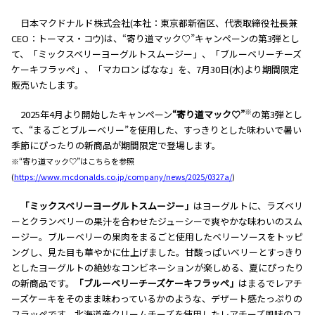
日本マクドナルド株式会社(本社：東京都新宿区、代表取締役社長兼
CEO：トーマス・コウ)は、“寄り道マック♡”キャンペーンの第3弾とし
て、「ミックスベリーヨーグルトスムージー」、「ブルーベリーチーズ
ケーキフラッペ」、「マカロン ばなな」を、7月30日(水)より期間限定
販売いたします。
※
2025年4月より開始したキャンペーン
“寄り道マック♡”
の第3弾とし
て、“まるごとブルーベリー”を使用した、すっきりとした味わいで暑い
季節にぴったりの新商品が期間限定で登場します。
※“寄り道マック♡”はこちらを参照
(
https://www.mcdonalds.co.jp/company/news/2025/0327a/
)
「ミックスベリーヨーグルトスムージー」
はヨーグルトに、ラズベリ
ーとクランベリーの果汁を合わせたジューシーで爽やかな味わいのスム
ージー。ブルーベリーの果肉をまるごと使用したベリーソースをトッピ
ングし、見た目も華やかに仕上げました。甘酸っぱいベリーとすっきり
としたヨーグルトの絶妙なコンビネーションが楽しめる、夏にぴったり
の新商品です。
「ブルーベリーチーズケーキフラッペ」
はまるでレアチ
ーズケーキをそのまま味わっているかのような、デザート感たっぷりの
フラッペです。北海道産クリームチーズを使用したレアチーズ風味のフ