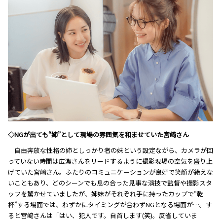
◇NGが出ても“姉”として現場の雰囲気を和ませていた宮﨑さん
自由奔放な性格の姉としっかり者の妹という設定ながら、カメラが回
っていない時間は広瀬さんをリードするように撮影現場の空気を盛り上
げていた宮﨑さん。ふたりのコミュニケーションが良好で笑顔が絶えな
いこともあり、どのシーンでも息の合った見事な演技で監督や撮影スタ
ッフを驚かせていましたが、姉妹がそれぞれ手に持ったカップで“乾
杯”する場面では、わずかにタイミングが合わずNGとなる場面が…。す
ると宮﨑さんは「はい、犯人です。自首します(笑)。反省していま