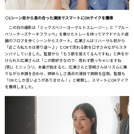
◇1シーン目から息の合った演技でスマートにOKテイクを獲得
この日の撮影は「ミックスベリーヨーグルトスムージー」と「ブルー
ベリーチーズケーキフラッペ」を乗せたトレーを持ってマクドナルド店
舗のフロアを歩くシーンからスタート。広瀬さんはリハーサル前から
「近ごろ私たちは寄り道～♪」とCMで流れる歌を口ずさみながらスタ
ンバイしていました。監督から「もう歌を覚えてるんですね」と声をか
けられた広瀬さんは「この歌好きなので…思わず歌っちゃいますね
(笑)」とニッコリ。本番が始まると、広瀬さんと宮﨑さんはリズムに乗
りながら歩調を合わせ、姉妹らしさ満点の演技で周囲を圧倒。監督も
「OKとしか言いようがありません！」と絶賛し、スマートにOKテイク
を獲得しました。