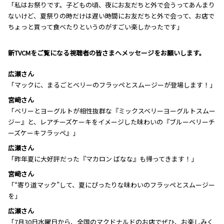
「私はお祭りです。子どもの頃、夜にお友だちと外で会うってあんまり
ないけど、夏祭りの時だけは遅い時間にお友だちと外で会って、お店で
ちょっと買って食べたりというのがすごい楽しかったです」
―――新TVCMをご覧になる視聴者の皆さまへメッセージをお願いします。
広瀬さん
「マックに、まるごとベリーのフラッペとスムージーが登場します！」
宮﨑さん
「ベリーとヨーグルトが相性抜群な『ミックスベリーヨーグルトスムー
ジー』と、レアチーズケーキをイメージした味わいの『ブルーベリーチ
ーズケーキフラッペ』」
広瀬さん
「昨年夏に大好評だった『マカロン ばなな』も帰ってきます！」
宮﨑さん
「“寄り道マック”して、夏にぴったりな味わいのフラッペとスムージー
を」
広瀬さん
「7月30日水曜日から、全国のマクドナルドのお店でぜひ、お楽しみく