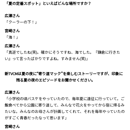
―――「夏の定番スポット」といえばどんな場所ですか？
広瀬さん
「クーラーの下！」
宮﨑さん
「海！」
広瀬さん
「真逆でしたね(笑)。確かにそうですね、海でした。『鎌倉に行きた
い』って言ったばかりですよね。すみません(笑)」
―――新TVCMは夏の夜に“寄り道マック”を楽しむストーリーですが、印象に
残る夏の夜のエピソードをお聞かせください。
広瀬さん
「小学校の頃バスケをやっていたので、毎年夏に遠征に行っていて。ご
飯食べてから公園に寄り道して、みんなで花火をやってから宿に帰るみ
たいな。みんなのお母さんが計画してくれて、それを毎年やっていたの
がすごく青春だったなって思います」
宮﨑さん