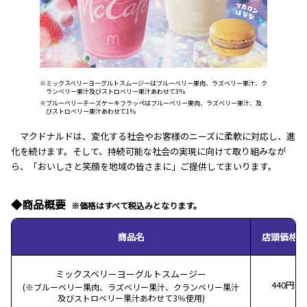
※ミックスベリーヨーグルトスムージーはブルーベリー果肉、ラズベリー果汁、ク
ランベリー果汁及びストロベリー果汁あわせて3％
※ブルーベリーチーズケーキフラッペはブルーベリー果肉、ラズベリー果汁、及
びストロベリー果汁あわせて1％
マクドナルドは、変化する社会やお客様のニーズに柔軟に対応し、進
化を続けます。そして、持続可能な社会の実現に向けて取り組みなが
ら、「おいしさと笑顔を地域の皆さまに」ご提供してまいります。
◆商品概要
※価格はすべて税込みとなります。
※
商品名
店頭価格
ミックスベリーヨーグルトスムージー
440円~
(※ブルーベリー果肉、ラズベリー果汁、クランベリー果汁
及びストロベリー果汁あわせて3％使用)