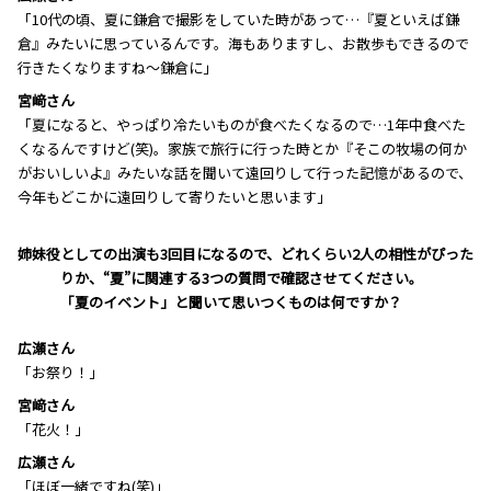
「10代の頃、夏に鎌倉で撮影をしていた時があって…『夏といえば鎌
倉』みたいに思っているんです。海もありますし、お散歩もできるので
行きたくなりますね～鎌倉に」
宮﨑さん
「夏になると、やっぱり冷たいものが食べたくなるので…1年中食べた
くなるんですけど(笑)。家族で旅行に行った時とか『そこの牧場の何か
がおいしいよ』みたいな話を聞いて遠回りして行った記憶があるので、
今年もどこかに遠回りして寄りたいと思います」
―――姉妹役としての出演も3回目になるので、どれくらい2人の相性がぴった
りか、“夏”に関連する3つの質問で確認させてください。
「夏のイベント」と聞いて思いつくものは何ですか？
広瀬さん
「お祭り！」
宮﨑さん
「花火！」
広瀬さん
「ほぼ一緒ですね(笑)」