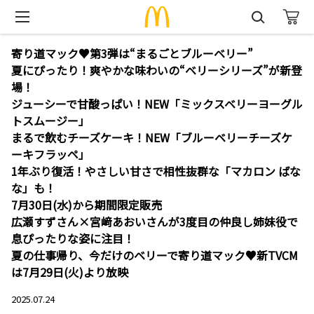
寄り道マック♥第3弾は“まるごとブルーベリー”
夏にぴったり！爽やかな味わいの“ベリーシリーズ”が新登
場！
ジューシーで甘酸っぱい！NEW「ミックスベリーヨーグル
トスムージー」
まるで飲むチーズケーキ！NEW「ブルーベリーチーズケ
ーキフラッペ」
1年ぶり復活！やさしい甘さで相性抜群な「マカロン ばな
な」も！
7月30日(水)から期間限定販売
広瀬すずさん×宮﨑あおいさんが3度目の仲良し姉妹役で
息ぴったりな姿に注目！
夏の仕事帰り、今だけのベリーで寄り道マック♥新TVCM
は7月29日(火)より放映
2025.07.24