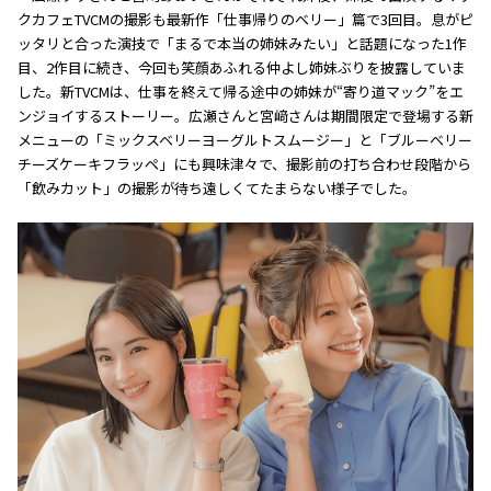
クカフェTVCMの撮影も最新作「仕事帰りのベリー」篇で3回目。息がピ
ッタリと合った演技で「まるで本当の姉妹みたい」と話題になった1作
目、2作目に続き、今回も笑顔あふれる仲よし姉妹ぶりを披露していま
した。新TVCMは、仕事を終えて帰る途中の姉妹が“寄り道マック”をエ
ンジョイするストーリー。広瀬さんと宮﨑さんは期間限定で登場する新
メニューの「ミックスベリーヨーグルトスムージー」と「ブルーベリー
チーズケーキフラッペ」にも興味津々で、撮影前の打ち合わせ段階から
「飲みカット」の撮影が待ち遠しくてたまらない様子でした。