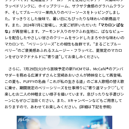
ラッペドリンクに、ホイップクリーム、ザクザク食感のグラハムクラン
チ、そしてブルーベリー果肉入りのベリーソースをトッピングしまし
た。すっきりとした後味で、暑い日にもぴったりな味わいの新商品で
す。また、2024年7月に登場し、大変ご好評いただいた
「マカロン ばな
な」
が再登場します。アーモンド入りのサクふわ生地に、ばななピュー
レを配合したやさしい甘さのクリームをサンドしたまろやかな味わいの
マカロンで、“ベリーシリーズ”との相性も抜群です。“まるごとブルー
ベリー”のご褒美感あふれるスムージー・フラッペと、夏限定のマカロ
ンをぜひマクドナルドに“寄り道”してお楽しみください。
さらに、7月29日(火)から放映予定の新TVCMでは、McCafé®のアンバ
サダーを務める広瀬すずさんと宮﨑あおいさんが姉妹役として再登場。
この夏も、PUFFYの名曲「これが私の生きる道」のご本人歌唱の替え歌
に乗せ、期間限定のベリーシリーズを仕事帰りに“寄り道マック♡”して
楽しむお二人の仲睦まじい様子を描いています。息ぴったりな手遊びシ
ーンにもぜひご注目ください。また、Xキャンペーンなどもご用意して
おりますので、あわせてお楽しみください。(詳細は下記を参照)