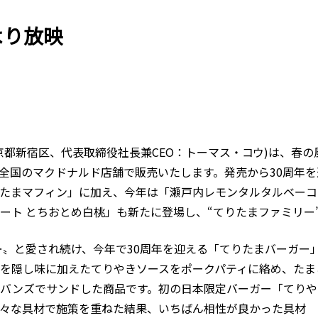
)より放映
京都新宿区、代表取締役社長兼CEO：トーマス・コウ)は、春
定で全国のマクドナルド店舗で販売いたします。発売から30周年
たまマフィン」に加え、今年は「瀬戸内レモンタルタルベーコ
ート とちおとめ白桃」も新たに登場し、“てりたまファミリー
…〟と愛され続け、今年で30周年を迎える「てりたまバーガー
を隠し味に加えたてりやきソースをポークパティに絡め、たま
バンズでサンドした商品です。初の日本限定バーガー「てりや
々な具材で施策を重ねた結果、いちばん相性が良かった具材