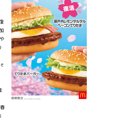
復
加
や
今
※そ
ま
春
お