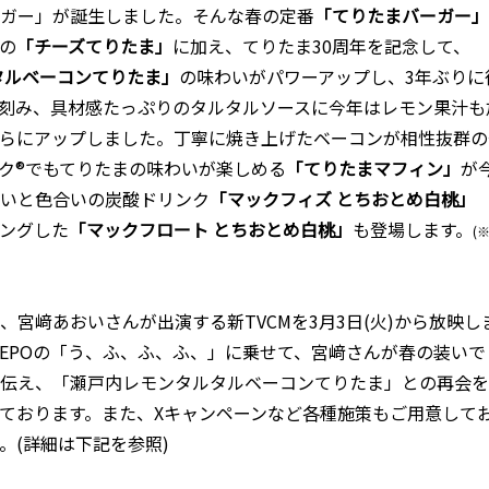
ーガー」が誕生しました。そんな春の定番
「てりたまバーガー」
の
「チーズてりたま」
に加え、てりたま30周年を記念して、
タルベーコンてりたま」
の味わいがパワーアップし、3年ぶりに
刻み、具材感たっぷりのタルタルソースに今年はレモン果汁も
らにアップしました。丁寧に焼き上げたベーコンが相性抜群の
ク®でもてりたまの味わいが楽しめる
「てりたまマフィン」
が
いと色合いの炭酸ドリンク
「マックフィズ とちおとめ白桃」
ングした
「マックフロート とちおとめ白桃」
も登場します。
(
、宮﨑あおいさんが出演する新TVCMを3月3日(火)から放映し
・EPOの「う、ふ、ふ、ふ、」に乗せて、宮﨑さんが春の装いで
伝え、「瀬戸内レモンタルタルベーコンてりたま」との再会を
ております。また、Xキャンペーンなど各種施策もご用意して
。(詳細は下記を参照)