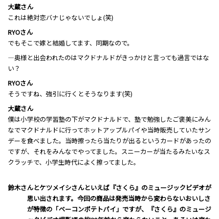
大蔵さん
これは絶対恋バナじゃないでしょ(笑)
RYOさん
でもそこで嫁と結婚してます、同期なので。
―奥様と出会われたのはマクドナルドがきっかけと言っても過言ではな
い？
RYOさん
そうですね、強引に行くとそうなります(笑)
大蔵さん
僕は小学校の学習塾の下がマクドナルドで、塾で勉強したご褒美にみん
なでマクドナルドに行ってホットアップルパイや当時販売していたサン
デーを食べました。当時擦ったら当たりが出るというカードがあったの
ですが、それをみんなでやってました。スニーカーが当たるみたいなス
クラッチで、小学生時代によく擦ってました。
―――鈴木さんとケツメイシさんといえば『さくら』のミュージックビデオが
思い出されます。今回の商品は発売当時から変わらないおいしさ
が特徴の「ベーコンポテトパイ」ですが、『さくら』のミュージ