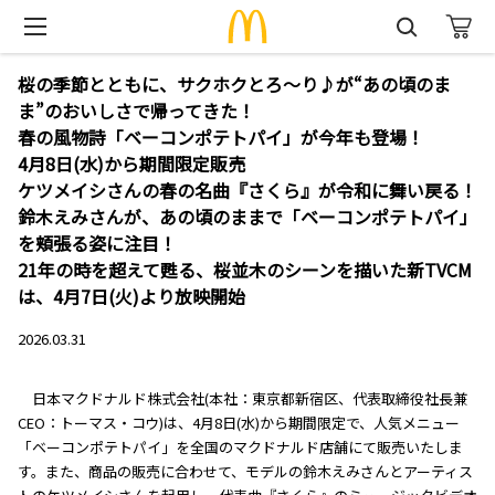
桜の季節とともに、サクホクとろ～り♪が“あの頃のま
ま”のおいしさで帰ってきた！
春の風物詩「ベーコンポテトパイ」が今年も登場！
4月8日(水)から期間限定販売
ケツメイシさんの春の名曲『さくら』が令和に舞い戻る！
鈴木えみさんが、あの頃のままで「ベーコンポテトパイ」
を頬張る姿に注目！
21年の時を超えて甦る、桜並木のシーンを描いた新TVCM
は、4月7日(火)より放映開始
2026.03.31
日本マクドナルド株式会社(本社：東京都新宿区、代表取締役社長兼
CEO：トーマス・コウ)は、4月8日(水)から期間限定で、人気メニュー
「ベーコンポテトパイ」を全国のマクドナルド店舗にて販売いたしま
す。また、商品の販売に合わせて、モデルの鈴木えみさんとアーティス