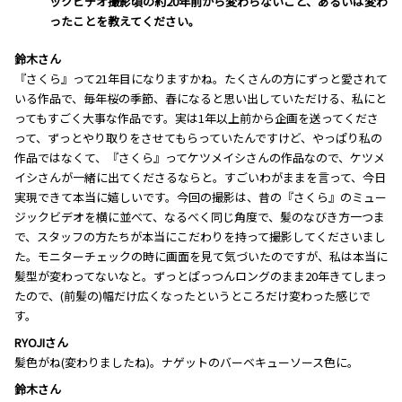
ックビデオ撮影頃の約20年前から変わらないこと、あるいは変わ
ったことを教えてください。
鈴木さん
『さくら』って21年目になりますかね。たくさんの方にずっと愛されて
いる作品で、毎年桜の季節、春になると思い出していただける、私にと
ってもすごく大事な作品です。実は1年以上前から企画を送ってくださ
って、ずっとやり取りをさせてもらっていたんですけど、やっぱり私の
作品ではなくて、『さくら』ってケツメイシさんの作品なので、ケツメ
イシさんが一緒に出てくださるならと。すごいわがままを言って、今日
実現できて本当に嬉しいです。今回の撮影は、昔の『さくら』のミュー
ジックビデオを横に並べて、なるべく同じ角度で、髪のなびき方一つま
で、スタッフの方たちが本当にこだわりを持って撮影してくださいまし
た。モニターチェックの時に画面を見て気づいたのですが、私は本当に
髪型が変わってないなと。ずっとぱっつんロングのまま20年きてしまっ
たので、(前髪の)幅だけ広くなったというところだけ変わった感じで
す。
RYOJIさん
髪色がね(変わりましたね)。ナゲットのバーベキューソース色に。
鈴木さん