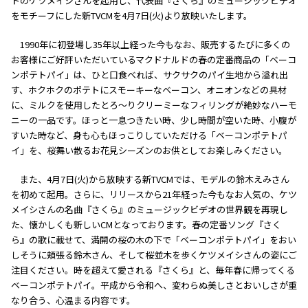
トのケツメイシさんを起用し、代表曲『さくら』のミュージックビデオ
をモチーフにした新TVCMを4月7日(火)より放映いたします。
1990年に初登場し35年以上経った今もなお、販売するたびに多くの
お客様にご好評いただいているマクドナルドの春の定番商品の「ベーコ
ンポテトパイ」は、ひと口食べれば、サクサクのパイ生地から溢れ出
す、ホクホクのポテトにスモーキーなベーコン、オニオンなどの具材
に、ミルクを使用したとろ〜りクリーミーなフィリングが絶妙なハーモ
ニーの一品です。ほっと一息つきたい時、少し時間が空いた時、小腹が
すいた時など、身も心もほっこりしていただける「ベーコンポテトパ
イ」を、桜舞い散るお花見シーズンのお供としてお楽しみください。
また、4月7日(火)から放映する新TVCMでは、モデルの鈴木えみさん
を初めて起用。さらに、リリースから21年経った今もなお人気の、ケツ
メイシさんの名曲『さくら』のミュージックビデオの世界観を再現し
た、懐かしくも新しいCMとなっております。春の定番ソング『さく
ら』の歌に載せて、満開の桜の木の下で「ベーコンポテトパイ」をおい
しそうに頬張る鈴木さん、そして桜並木を歩くケツメイシさんの姿にご
注目ください。時を超えて愛される『さくら』と、毎年春に帰ってくる
ベーコンポテトパイ。平成から令和へ、変わらぬ美しさとおいしさが重
なり合う、心温まる内容です。