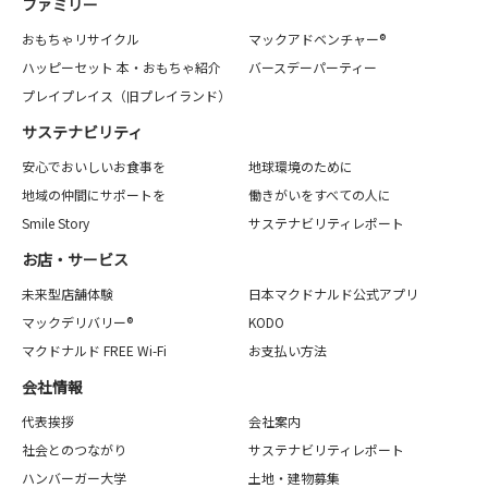
ファミリー
おもちゃリサイクル
マックアドベンチャー®
ハッピーセット 本・おもちゃ紹介
バースデーパーティー
プレイプレイス（旧プレイランド）
サステナビリティ
安心でおいしいお食事を
地球環境のために
地域の仲間にサポートを
働きがいをすべての人に
Smile Story
サステナビリティレポート
お店・サービス
未来型店舗体験
日本マクドナルド公式アプリ
マックデリバリー®
KODO
マクドナルド FREE Wi-Fi
お支払い方法
会社情報
代表挨拶
会社案内
社会とのつながり
サステナビリティレポート
ハンバーガー大学
土地・建物募集