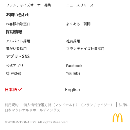
フランチャイズオーナー募集
ニュースリリース
お問い合わせ
お客様相談窓口
よくあるご質問
採用情報
アルバイト採用
社員採用
障がい者採用
フランチャイズ社員採用
アプリ・SNS
公式アプリ
Facebook
X(Twitter)
YouTube
日本語
English
利用規約
個人情報保護方針（マクドナルド）（フランチャイジー）
法律に
日本マクドナルドホールディングス
©2026 McDONALD’S. All Rights Reserved.