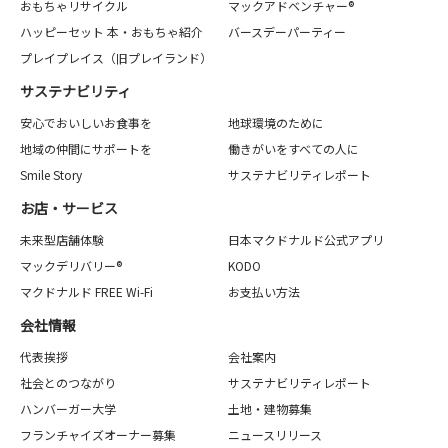
おもちゃリサイクル
マックアドベンチャー®
ハッピーセット 本・おもちゃ紹介
バースデーパーティー
プレイプレイス（旧プレイランド）
サステナビリティ
安心でおいしいお食事を
地球環境のために
地域の仲間にサポートを
働きがいをすべての人に
Smile Story
サステナビリティレポート
お店・サービス
未来型店舗体験
日本マクドナルド公式アプリ
マックデリバリー®
KODO
マクドナルド FREE Wi-Fi
お支払い方法
会社情報
代表挨拶
会社案内
社会とのつながり
サステナビリティレポート
ハンバーガー大学
土地・建物募集
フランチャイズオーナー募集
ニュースリリース