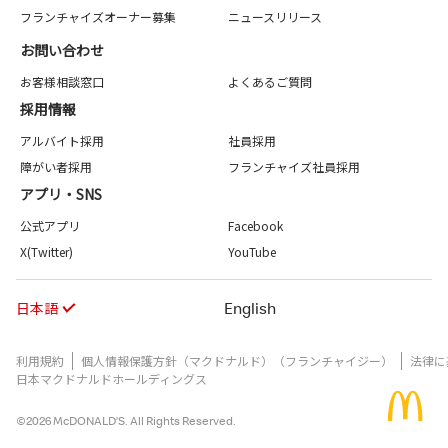
フランチャイズオーナー募集
ニュースリリース
お問い合わせ
お客様相談窓口
よくあるご質問
採用情報
アルバイト採用
社員採用
障がい者採用
フランチャイズ社員採用
アプリ・SNS
公式アプリ
Facebook
X(Twitter)
YouTube
日本語
English
利用規約
個人情報保護方針（マクドナルド）（フランチャイジー）
法律に
日本マクドナルドホールディングス
©2026 McDONALD’S. All Rights Reserved.