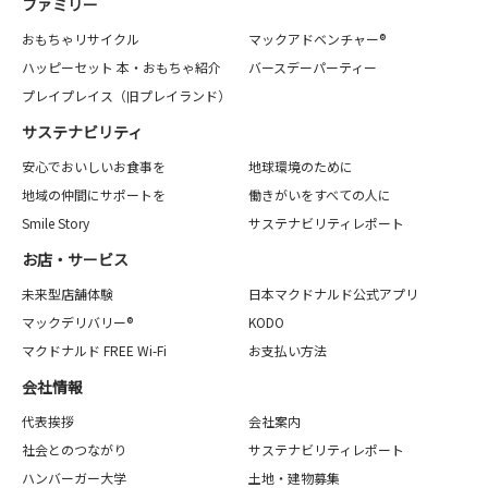
ファミリー
おもちゃリサイクル
マックアドベンチャー®
ハッピーセット 本・おもちゃ紹介
バースデーパーティー
プレイプレイス（旧プレイランド）
サステナビリティ
安心でおいしいお食事を
地球環境のために
地域の仲間にサポートを
働きがいをすべての人に
Smile Story
サステナビリティレポート
お店・サービス
未来型店舗体験
日本マクドナルド公式アプリ
マックデリバリー®
KODO
マクドナルド FREE Wi-Fi
お支払い方法
会社情報
代表挨拶
会社案内
社会とのつながり
サステナビリティレポート
ハンバーガー大学
土地・建物募集