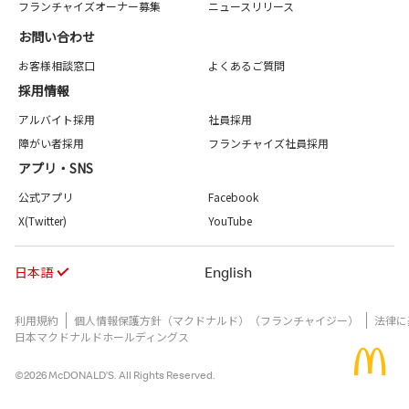
フランチャイズオーナー募集
ニュースリリース
お問い合わせ
お客様相談窓口
よくあるご質問
採用情報
アルバイト採用
社員採用
障がい者採用
フランチャイズ社員採用
アプリ・SNS
公式アプリ
Facebook
X(Twitter)
YouTube
日本語
English
利用規約
個人情報保護方針（マクドナルド）（フランチャイジー）
法律に
日本マクドナルドホールディングス
©2026 McDONALD’S. All Rights Reserved.