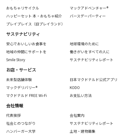
おもちゃリサイクル
マックアドベンチャー®
ハッピーセット 本・おもちゃ紹介
バースデーパーティー
プレイプレイス（旧プレイランド）
サステナビリティ
安心でおいしいお食事を
地球環境のために
地域の仲間にサポートを
働きがいをすべての人に
Smile Story
サステナビリティレポート
お店・サービス
未来型店舗体験
日本マクドナルド公式アプリ
マックデリバリー®
KODO
マクドナルド FREE Wi-Fi
お支払い方法
会社情報
代表挨拶
会社案内
社会とのつながり
サステナビリティレポート
ハンバーガー大学
土地・建物募集