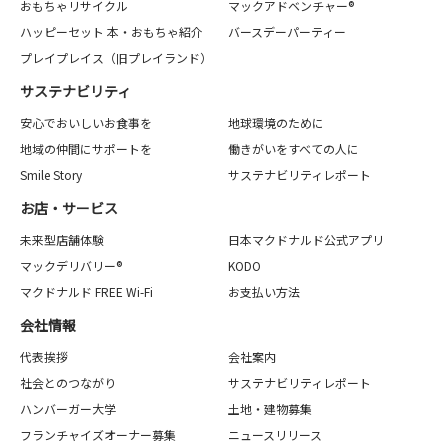
おもちゃリサイクル
マックアドベンチャー®
ハッピーセット 本・おもちゃ紹介
バースデーパーティー
プレイプレイス（旧プレイランド）
サステナビリティ
安心でおいしいお食事を
地球環境のために
地域の仲間にサポートを
働きがいをすべての人に
Smile Story
サステナビリティレポート
お店・サービス
未来型店舗体験
日本マクドナルド公式アプリ
マックデリバリー®
KODO
マクドナルド FREE Wi-Fi
お支払い方法
会社情報
代表挨拶
会社案内
社会とのつながり
サステナビリティレポート
ハンバーガー大学
土地・建物募集
フランチャイズオーナー募集
ニュースリリース