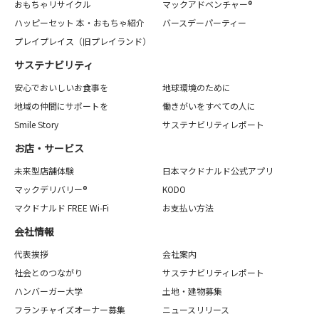
おもちゃリサイクル
マックアドベンチャー®
ハッピーセット 本・おもちゃ紹介
バースデーパーティー
プレイプレイス（旧プレイランド）
サステナビリティ
安心でおいしいお食事を
地球環境のために
地域の仲間にサポートを
働きがいをすべての人に
Smile Story
サステナビリティレポート
お店・サービス
未来型店舗体験
日本マクドナルド公式アプリ
マックデリバリー®
KODO
マクドナルド FREE Wi-Fi
お支払い方法
会社情報
代表挨拶
会社案内
社会とのつながり
サステナビリティレポート
ハンバーガー大学
土地・建物募集
フランチャイズオーナー募集
ニュースリリース