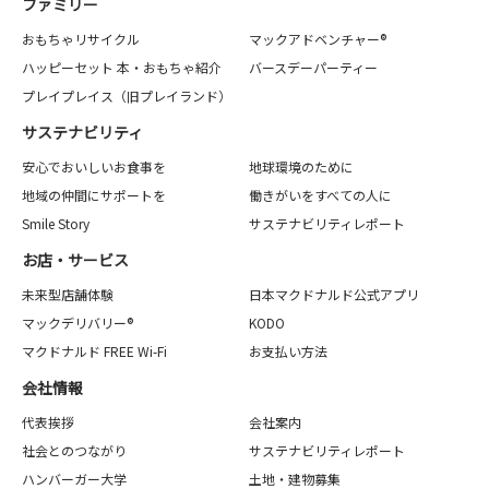
ファミリー
おもちゃリサイクル
マックアドベンチャー®
ハッピーセット 本・おもちゃ紹介
バースデーパーティー
プレイプレイス（旧プレイランド）
サステナビリティ
安心でおいしいお食事を
地球環境のために
地域の仲間にサポートを
働きがいをすべての人に
Smile Story
サステナビリティレポート
お店・サービス
未来型店舗体験
日本マクドナルド公式アプリ
マックデリバリー®
KODO
マクドナルド FREE Wi-Fi
お支払い方法
会社情報
代表挨拶
会社案内
社会とのつながり
サステナビリティレポート
ハンバーガー大学
土地・建物募集