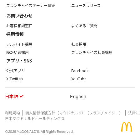
フランチャイズオーナー募集
ニュースリリース
お問い合わせ
お客様相談窓口
よくあるご質問
採用情報
アルバイト採用
社員採用
障がい者採用
フランチャイズ社員採用
アプリ・SNS
公式アプリ
Facebook
X(Twitter)
YouTube
日本語
English
利用規約
個人情報保護方針（マクドナルド）（フランチャイジー）
法律に
日本マクドナルドホールディングス
©2026 McDONALD’S. All Rights Reserved.