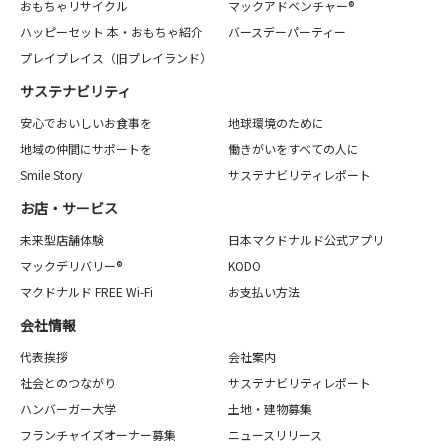
おもちゃリサイクル
マックアドベンチャー®
ハッピーセット 本・おもちゃ紹介
バースデーパーティー
プレイプレイス（旧プレイランド）
サステナビリティ
安心でおいしいお食事を
地球環境のために
地域の仲間にサポートを
働きがいをすべての人に
Smile Story
サステナビリティレポート
お店・サービス
未来型店舗体験
日本マクドナルド公式アプリ
マックデリバリー®
KODO
マクドナルド FREE Wi-Fi
お支払い方法
会社情報
代表挨拶
会社案内
社会とのつながり
サステナビリティレポート
ハンバーガー大学
土地・建物募集
フランチャイズオーナー募集
ニュースリリース