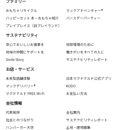
ファミリー
おもちゃリサイクル
マックアドベンチャー®
ハッピーセット 本・おもちゃ紹介
バースデーパーティー
プレイプレイス（旧プレイランド）
サステナビリティ
安心でおいしいお食事を
地球環境のために
地域の仲間にサポートを
働きがいをすべての人に
Smile Story
サステナビリティレポート
お店・サービス
未来型店舗体験
日本マクドナルド公式アプリ
マックデリバリー®
KODO
マクドナルド FREE Wi-Fi
お支払い方法
会社情報
代表挨拶
会社案内
社会とのつながり
サステナビリティレポート
ハンバーガー大学
土地・建物募集