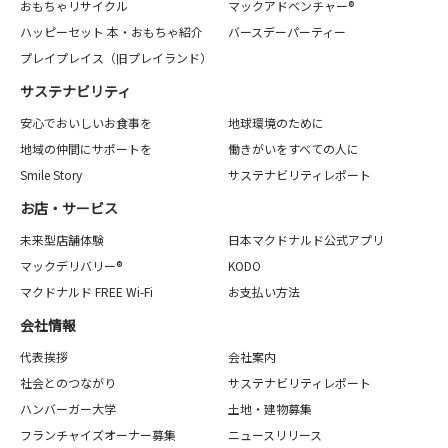
おもちゃリサイクル
マックアドベンチャー®
ハッピーセット 本・おもちゃ紹介
バースデーパーティー
プレイプレイス（旧プレイランド）
サステナビリティ
安心でおいしいお食事を
地球環境のために
地域の仲間にサポートを
働きがいをすべての人に
Smile Story
サステナビリティレポート
お店・サービス
未来型店舗体験
日本マクドナルド公式アプリ
マックデリバリー®
KODO
マクドナルド FREE Wi-Fi
お支払い方法
会社情報
代表挨拶
会社案内
社会とのつながり
サステナビリティレポート
ハンバーガー大学
土地・建物募集
フランチャイズオーナー募集
ニュースリリース