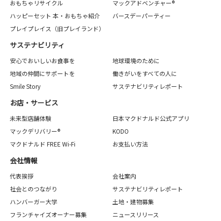
おもちゃリサイクル
マックアドベンチャー®
ハッピーセット 本・おもちゃ紹介
バースデーパーティー
プレイプレイス（旧プレイランド）
サステナビリティ
安心でおいしいお食事を
地球環境のために
地域の仲間にサポートを
働きがいをすべての人に
Smile Story
サステナビリティレポート
お店・サービス
未来型店舗体験
日本マクドナルド公式アプリ
マックデリバリー®
KODO
マクドナルド FREE Wi-Fi
お支払い方法
会社情報
代表挨拶
会社案内
社会とのつながり
サステナビリティレポート
ハンバーガー大学
土地・建物募集
フランチャイズオーナー募集
ニュースリリース