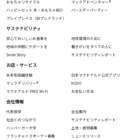
おもちゃリサイクル
マックアドベンチャー®
ハッピーセット 本・おもちゃ紹介
バースデーパーティー
プレイプレイス（旧プレイランド）
サステナビリティ
安心でおいしいお食事を
地球環境のために
地域の仲間にサポートを
働きがいをすべての人に
Smile Story
サステナビリティレポート
お店・サービス
未来型店舗体験
日本マクドナルド公式アプリ
マックデリバリー®
KODO
マクドナルド FREE Wi-Fi
お支払い方法
会社情報
代表挨拶
会社案内
社会とのつながり
サステナビリティレポート
ハンバーガー大学
土地・建物募集
フランチャイズオーナー募集
ニュースリリース